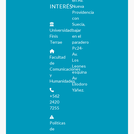
en Av.
INTERÉS
Nueva
Providencia
con
Suecia,
Universidad
bajar
Finis
en el
Terrae
paradero
Pc24-
Av.
Facultad
Los
de
Leones
Comunicaciones
esquina
y
Av
Humanidades
Eliodoro
Yáñez.
+562
2420
7255
Políticas
de