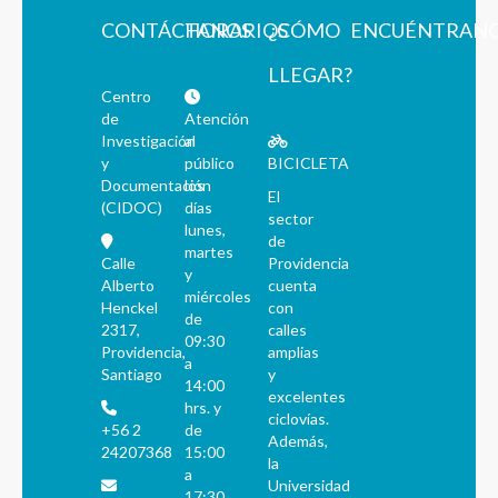
CONTÁCTANOS
HORARIOS
¿CÓMO
ENCUÉNTRAN
LLEGAR?
Centro
de
Atención
Investigación
al
y
público
BICICLETA
Documentación
los
El
(CIDOC)
días
sector
lunes,
de
martes
Calle
Providencia
y
Alberto
cuenta
miércoles
Henckel
con
de
2317,
calles
09:30
Providencia,
amplias
a
Santiago
y
14:00
excelentes
hrs. y
ciclovías.
+56 2
de
Además,
24207368
15:00
la
a
Universidad
17:30