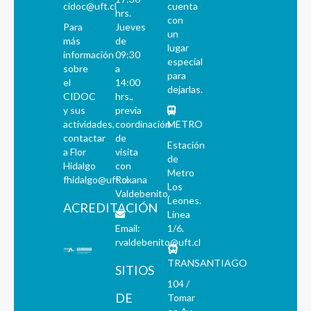
cidoc@uft.cl
cuenta
hrs.
con
Para
Jueves
un
más
de
lugar
información
09:30
especial
sobre
a
para
el
14:00
dejarlas.
CIDOC
hrs.,
y sus
previa
actividades,
coordinación
METRO
contactar
de
Estación
a Flor
visita
de
Hidalgo
con
Metro
fhidalgo@uft.cl
Roxana
Los
Valdebenito.
Leones.
ACREDITACIÓN
Línea
Email:
1/6.
rvaldebenito@uft.cl
TRANSANTIAGO
SITIOS
104 /
DE
Tomar