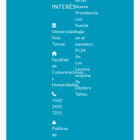
en Av.
INTERÉS
Nueva
Providencia
con
Suecia,
Universidad
bajar
Finis
en el
Terrae
paradero
Pc24-
Av.
Facultad
Los
de
Leones
Comunicaciones
esquina
y
Av
Humanidades
Eliodoro
Yáñez.
+562
2420
7255
Políticas
de