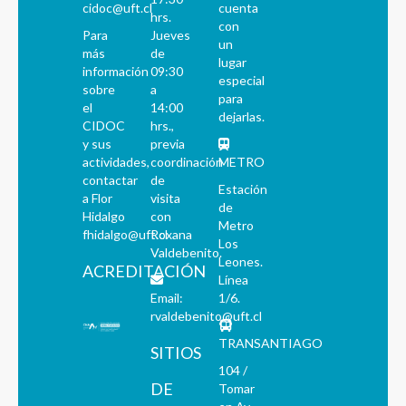
cidoc@uft.cl
cuenta
hrs.
con
Para
Jueves
un
más
de
lugar
información
09:30
especial
sobre
a
para
el
14:00
dejarlas.
CIDOC
hrs.,
y sus
previa
actividades,
coordinación
METRO
contactar
de
Estación
a Flor
visita
de
Hidalgo
con
Metro
fhidalgo@uft.cl
Roxana
Los
Valdebenito.
Leones.
ACREDITACIÓN
Línea
Email:
1/6.
rvaldebenito@uft.cl
TRANSANTIAGO
SITIOS
104 /
DE
Tomar