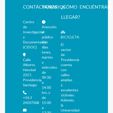
CONTÁCTANOS
HORARIOS
¿CÓMO
ENCUÉNTRAN
LLEGAR?
Centro
de
Atención
Investigación
al
y
público
BICICLETA
Documentación
los
El
(CIDOC)
días
sector
lunes,
de
martes
Calle
Providencia
y
Alberto
cuenta
miércoles
Henckel
con
de
2317,
calles
09:30
Providencia,
amplias
a
Santiago
y
14:00
excelentes
hrs. y
ciclovías.
+56 2
de
Además,
24207368
15:00
la
a
Universidad
17:30