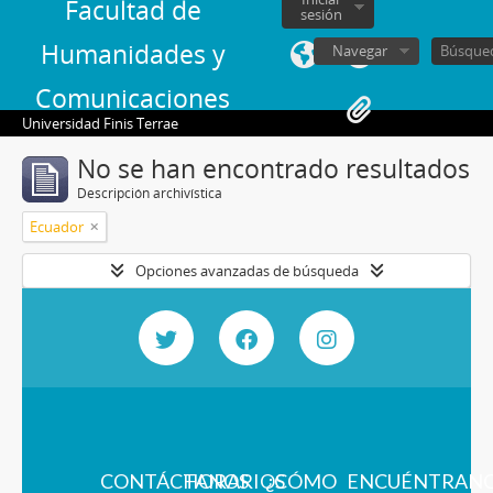
Facultad de
sesión
Humanidades y
Navegar
Comunicaciones
Universidad Finis Terrae
No se han encontrado resultados
Descripción archivística
Ecuador
Opciones avanzadas de búsqueda
CONTÁCTANOS
HORARIOS
¿CÓMO
ENCUÉNTRAN