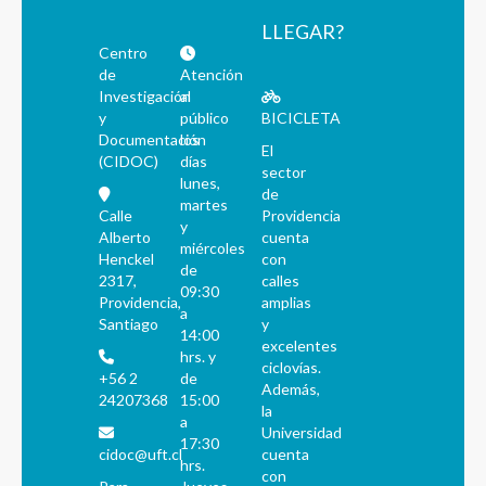
LLEGAR?
Centro
de
Atención
Investigación
al
y
público
BICICLETA
Documentación
los
El
(CIDOC)
días
sector
lunes,
de
martes
Calle
Providencia
y
Alberto
cuenta
miércoles
Henckel
con
de
2317,
calles
09:30
Providencia,
amplias
a
Santiago
y
14:00
excelentes
hrs. y
ciclovías.
+56 2
de
Además,
24207368
15:00
la
a
Universidad
17:30
cidoc@uft.cl
cuenta
hrs.
con