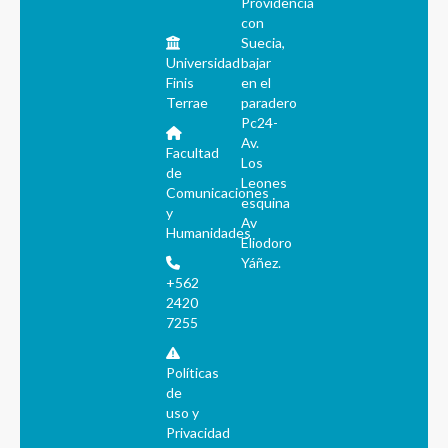
Providencia
con
Suecia,
Universidad
bajar
Finis
en el
Terrae
paradero
Pc24-
Av.
Facultad
Los
de
Leones
Comunicaciones
esquina
y
Av
Humanidades
Eliodoro
Yáñez.
+562
2420
7255
Políticas
de
uso y
Privacidad