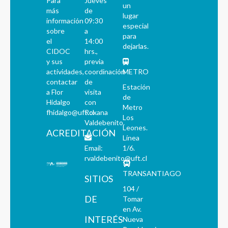
Para
Jueves
un
más
de
lugar
información
09:30
especial
sobre
a
para
el
14:00
dejarlas.
CIDOC
hrs.,
y sus
previa
actividades,
coordinación
METRO
contactar
de
Estación
a Flor
visita
de
Hidalgo
con
Metro
fhidalgo@uft.cl
Roxana
Los
Valdebenito.
Leones.
ACREDITACIÓN
Línea
Email:
1/6.
rvaldebenito@uft.cl
TRANSANTIAGO
SITIOS
104 /
DE
Tomar
en Av.
INTERÉS
Nueva