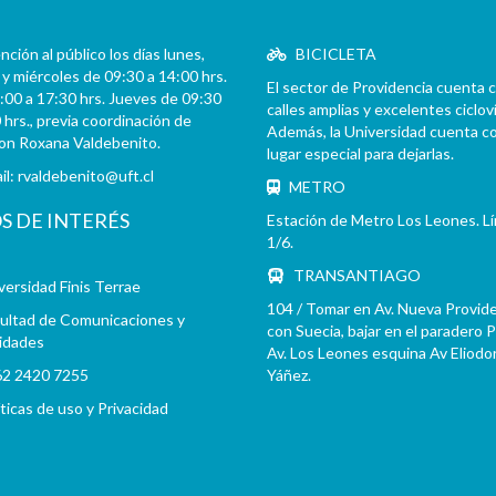
ción al público los días lunes,
BICICLETA
y miércoles de 09:30 a 14:00 hrs.
El sector de Providencia cuenta 
:00 a 17:30 hrs. Jueves de 09:30
calles amplias y excelentes cicloví
 hrs., previa coordinación de
Además, la Universidad cuenta c
con Roxana Valdebenito.
lugar especial para dejarlas.
il:
rvaldebenito@uft.cl
METRO
OS DE INTERÉS
Estación de Metro Los Leones. L
1/6.
TRANSANTIAGO
versidad Finis Terrae
104 / Tomar en Av. Nueva Provid
ultad de Comunicaciones y
con Suecia, bajar en el paradero 
idades
Av. Los Leones esquina Av Eliodo
2 2420 7255
Yáñez.
íticas de uso y Privacidad