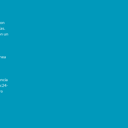
con
as.
on un
ínea
encia
Pc24-
ro