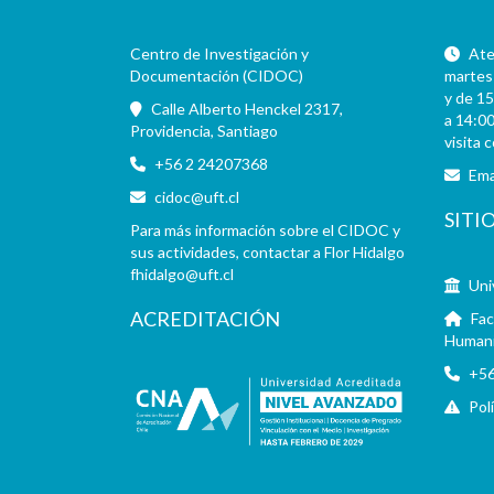
Centro de Investigación y
Aten
Documentación (CIDOC)
martes 
y de 15
Calle Alberto Henckel 2317,
a 14:00
Providencia, Santiago
visita 
+56 2 24207368
Ema
cidoc@uft.cl
SITI
Para más información sobre el CIDOC y
sus actividades, contactar a Flor Hidalgo
fhidalgo@uft.cl
Uni
ACREDITACIÓN
Fac
Human
+56
Pol