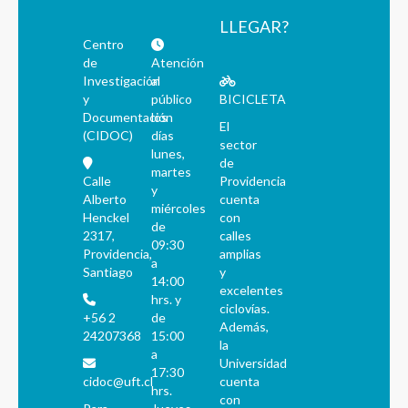
LLEGAR?
Centro
de
Atención
Investigación
al
y
público
BICICLETA
Documentación
los
El
(CIDOC)
días
sector
lunes,
de
martes
Calle
Providencia
y
Alberto
cuenta
miércoles
Henckel
con
de
2317,
calles
09:30
Providencia,
amplias
a
Santiago
y
14:00
excelentes
hrs. y
ciclovías.
+56 2
de
Además,
24207368
15:00
la
a
Universidad
17:30
cidoc@uft.cl
cuenta
hrs.
con