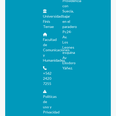
Providencia
con
Suecia,
Universidad
bajar
Finis
en el
Terrae
paradero
Pc24-
Av.
Facultad
Los
de
Leones
Comunicaciones
esquina
y
Av
Humanidades
Eliodoro
Yáñez.
+562
2420
7255
Políticas
de
uso y
Privacidad