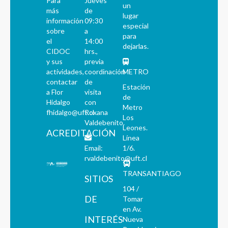
Para
Jueves
un
más
de
lugar
información
09:30
especial
sobre
a
para
el
14:00
dejarlas.
CIDOC
hrs.,
y sus
previa
actividades,
coordinación
METRO
contactar
de
Estación
a Flor
visita
de
Hidalgo
con
Metro
fhidalgo@uft.cl
Roxana
Los
Valdebenito.
Leones.
ACREDITACIÓN
Línea
Email:
1/6.
rvaldebenito@uft.cl
TRANSANTIAGO
SITIOS
104 /
DE
Tomar
en Av.
INTERÉS
Nueva