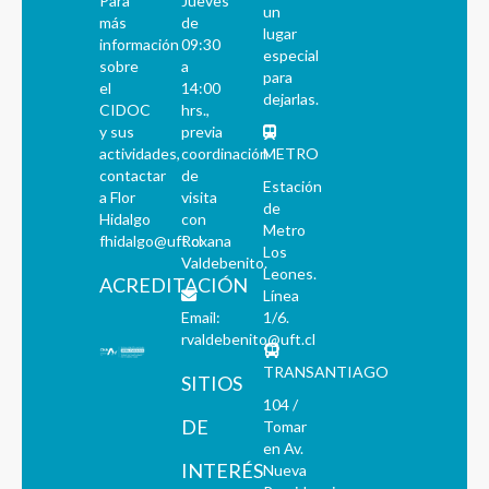
Para
Jueves
un
más
de
lugar
información
09:30
especial
sobre
a
para
el
14:00
dejarlas.
CIDOC
hrs.,
y sus
previa
actividades,
coordinación
METRO
contactar
de
Estación
a Flor
visita
de
Hidalgo
con
Metro
fhidalgo@uft.cl
Roxana
Los
Valdebenito.
Leones.
ACREDITACIÓN
Línea
Email:
1/6.
rvaldebenito@uft.cl
TRANSANTIAGO
SITIOS
104 /
DE
Tomar
en Av.
INTERÉS
Nueva