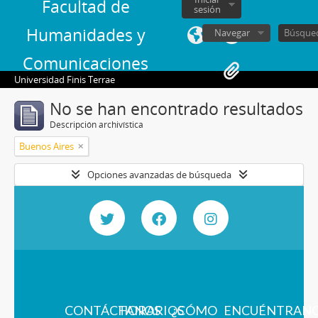
Facultad de
sesión
Humanidades y
Navegar
Comunicaciones
Universidad Finis Terrae
No se han encontrado resultados
Descripción archivística
Buenos Aires
Opciones avanzadas de búsqueda
CONTÁCTANOS
HORARIOS
¿CÓMO
ENCUÉNTRAN