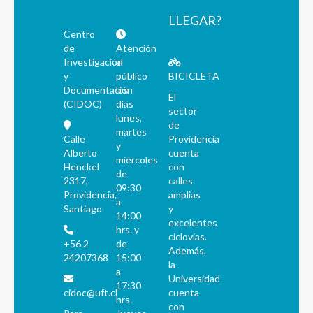
LLEGAR?
Centro
de
Atención
Investigación
al
y
público
BICICLETA
Documentación
los
El
(CIDOC)
días
sector
lunes,
de
martes
Calle
Providencia
y
Alberto
cuenta
miércoles
Henckel
con
de
2317,
calles
09:30
Providencia,
amplias
a
Santiago
y
14:00
excelentes
hrs. y
ciclovías.
+56 2
de
Además,
24207368
15:00
la
a
Universidad
17:30
cidoc@uft.cl
cuenta
hrs.
con