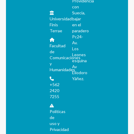
Providencia
con
Suecia,
Universidad
bajar
Finis
en el
Terrae
paradero
Pc24-
Av.
Facultad
Los
de
Leones
Comunicaciones
esquina
y
Av
Humanidades
Eliodoro
Yáñez.
+562
2420
7255
Políticas
de
uso y
Privacidad