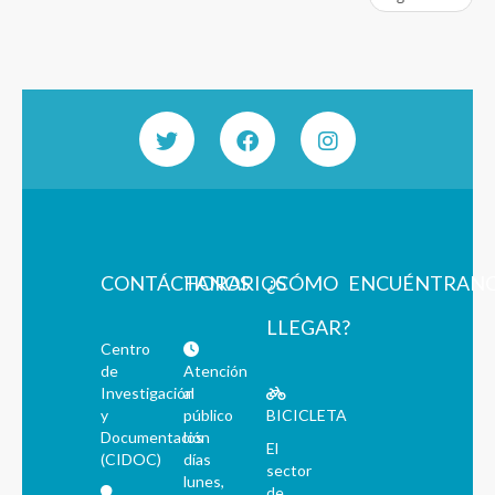
CONTÁCTANOS
HORARIOS
¿CÓMO
ENCUÉNTRAN
LLEGAR?
Centro
de
Atención
Investigación
al
y
público
BICICLETA
Documentación
los
El
(CIDOC)
días
sector
lunes,
de