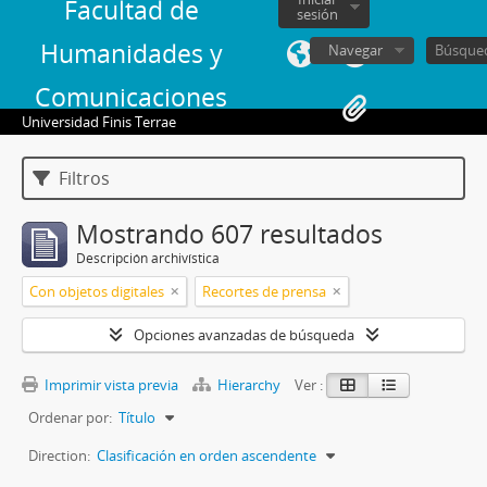
Facultad de
sesión
Humanidades y
Navegar
Comunicaciones
Universidad Finis Terrae
Filtros
Mostrando 607 resultados
Descripción archivística
Con objetos digitales
Recortes de prensa
Opciones avanzadas de búsqueda
Imprimir vista previa
Hierarchy
Ver :
Ordenar por:
Título
Direction:
Clasificación en orden ascendente