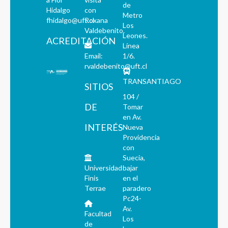
de
Hidalgo
con
Metro
fhidalgo@uft.cl
Roxana
Los
Valdebenito.
Leones.
ACREDITACIÓN
Línea
Email:
1/6.
rvaldebenito@uft.cl
TRANSANTIAGO
SITIOS
104 /
DE
Tomar
en Av.
INTERÉS
Nueva
Providencia
con
Suecia,
Universidad
bajar
Finis
en el
Terrae
paradero
Pc24-
Av.
Facultad
Los
de