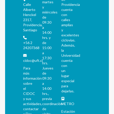
martes
Calle
Providencia
y
Alberto
cuenta
miércoles
Henckel
con
de
2317,
calles
09:30
Providencia,
amplias
a
Santiago
y
14:00
excelentes
hrs. y
ciclovías.
+56 2
de
Además,
24207368
15:00
la
a
Universidad
17:30
cidoc@uft.cl
cuenta
hrs.
con
Para
Jueves
un
más
de
lugar
información
09:30
especial
sobre
a
para
el
14:00
dejarlas.
CIDOC
hrs.,
y sus
previa
actividades,
coordinación
METRO
contactar
de
Estación
a Flor
visita