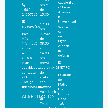
excelentes
hrs. y
ciclovías.
+56 2
de
Además,
24207368
15:00
la
a
Universidad
17:30
cidoc@uft.cl
cuenta
hrs.
con
Para
Jueves
un
más
de
lugar
información
09:30
especial
sobre
a
para
el
14:00
dejarlas.
CIDOC
hrs.,
y sus
previa
actividades,
coordinación
METRO
contactar
de
Estación
a Flor
visita
de
Hidalgo
con
Metro
fhidalgo@uft.cl
Roxana
Los
Valdebenito.
Leones.
ACREDITACIÓN
Línea
Email:
1/6.