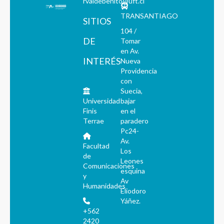
rvaldebenito@uft.cl
TRANSANTIAGO
SITIOS
104 /
DE
Tomar
en Av.
INTERÉS
Nueva
Providencia
con
Suecia,
Universidad
bajar
Finis
en el
Terrae
paradero
Pc24-
Av.
Facultad
Los
de
Leones
Comunicaciones
esquina
y
Av
Humanidades
Eliodoro
Yáñez.
+562
2420