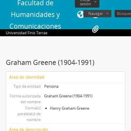
Facultad de
sesión
Humanidades y
Navegar
Comunicaciones
Universidad Finis Terrae
Graham Greene (1904-1991)
Área de identidad
Tipo de entidad
Persona
Forma autorizada
Graham Greene (1904-1991)
del nombre
Forma(s)
Henry Graham Greene
paralela(s) de
nombre
Área de descripción