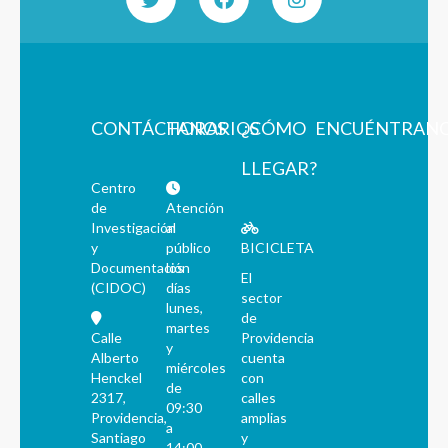
CONTÁCTANOS
HORARIOS
¿CÓMO
ENCUÉNTRAN
LLEGAR?
Centro
de
Atención
Investigación
al
y
público
BICICLETA
Documentación
los
El
(CIDOC)
días
sector
lunes,
de
martes
Calle
Providencia
y
Alberto
cuenta
miércoles
Henckel
con
de
2317,
calles
09:30
Providencia,
amplias
a
Santiago
y
14:00