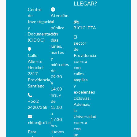
LLEGAR?
Centro
de
Atención
Investigación
al
y
público
BICICLETA
Documentación
los
El
(CIDOC)
días
sector
lunes,
de
martes
Calle
Providencia
y
Alberto
cuenta
miércoles
Henckel
con
de
2317,
calles
09:30
Providencia,
amplias
a
Santiago
y
14:00
excelentes
hrs. y
ciclovías.
+56 2
de
Además,
24207368
15:00
la
a
Universidad
17:30
cidoc@uft.cl
cuenta
hrs.
con
Para
Jueves
un