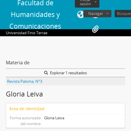
Facultad de
sesión
Humanidades y
Navegar
Comunicaciones
Universidad Finis Terrae
Materia de
Explorar 1 resultados
Revista Paloma, N°3
Gloria Leiva
Área de identidad
Forma autorizada
Gloria Leiva
del nombre