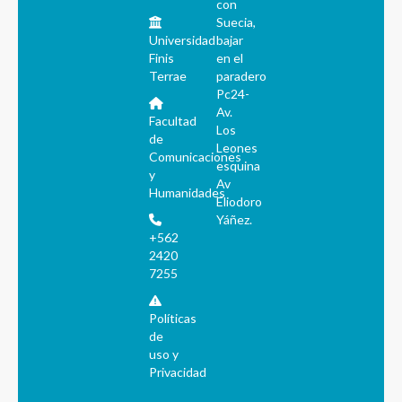
con
Suecia,
Universidad
bajar
Finis
en el
Terrae
paradero
Pc24-
Av.
Facultad
Los
de
Leones
Comunicaciones
esquina
y
Av
Humanidades
Eliodoro
Yáñez.
+562
2420
7255
Políticas
de
uso y
Privacidad