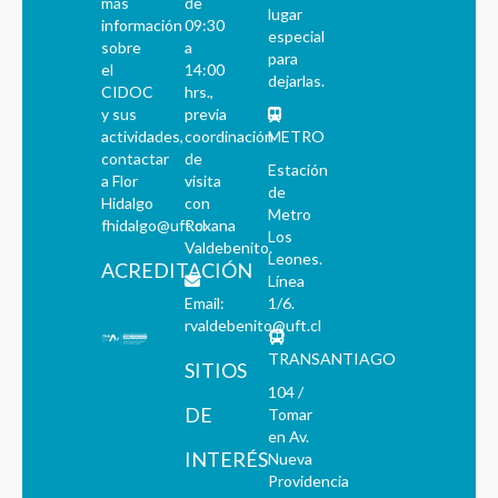
más
de
lugar
información
09:30
especial
sobre
a
para
el
14:00
dejarlas.
CIDOC
hrs.,
y sus
previa
actividades,
coordinación
METRO
contactar
de
Estación
a Flor
visita
de
Hidalgo
con
Metro
fhidalgo@uft.cl
Roxana
Los
Valdebenito.
Leones.
ACREDITACIÓN
Línea
Email:
1/6.
rvaldebenito@uft.cl
TRANSANTIAGO
SITIOS
104 /
DE
Tomar
en Av.
INTERÉS
Nueva
Providencia