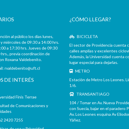
ARIOS
¿CÓMO LLEGAR?
ción al público los días lunes,
BICICLETA
y miércoles de 09:30 a 14:00 hrs.
El sector de Providencia cuenta 
:00 a 17:30 hrs. Jueves de 09:30
calles amplias y excelentes cicloví
 hrs., previa coordinación de
Además, la Universidad cuenta c
con Roxana Valdebenito.
lugar especial para dejarlas.
il:
rvaldebenito@uft.cl
METRO
OS DE INTERÉS
Estación de Metro Los Leones. L
1/6.
TRANSANTIAGO
versidad Finis Terrae
104 / Tomar en Av. Nueva Provid
ultad de Comunicaciones y
con Suecia, bajar en el paradero 
idades
Av. Los Leones esquina Av Eliodo
2 2420 7255
Yáñez.
íticas de uso y Privacidad