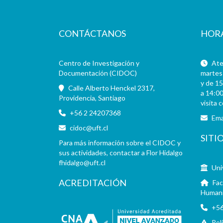
CONTÁCTANOS
HOR
Centro de Investigación y
Aten
Documentación (CIDOC)
martes 
y de 15
Calle Alberto Henckel 2317,
a 14:00
Providencia, Santiago
visita 
+56 2 24207368
Ema
cidoc@uft.cl
SITI
Para más información sobre el CIDOC y
sus actividades, contactar a Flor Hidalgo
fhidalgo@uft.cl
Uni
ACREDITACIÓN
Fac
Human
+56
Pol