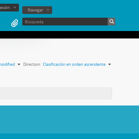
sesión
Navegar
modified
Direction:
Clasificación en orden ascendente