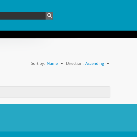
Sort by:
Name
Direction:
Ascending