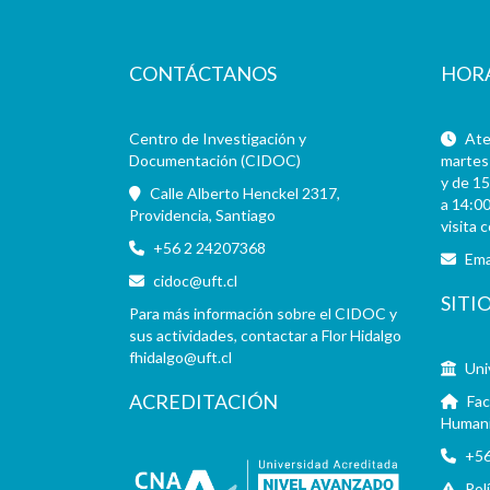
CONTÁCTANOS
HOR
Centro de Investigación y
Aten
Documentación (CIDOC)
martes 
y de 15
Calle Alberto Henckel 2317,
a 14:00
Providencia, Santiago
visita 
+56 2 24207368
Ema
cidoc@uft.cl
SITI
Para más información sobre el CIDOC y
sus actividades, contactar a Flor Hidalgo
fhidalgo@uft.cl
Uni
ACREDITACIÓN
Fac
Human
+56
Pol