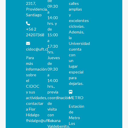
de
2317,
calles
09:30
Providencia,
amplias
a
Santiago
y
14:00
excelentes
hrs. y
ciclovías.
+56 2
de
Además,
24207368
15:00
la
a
Universidad
17:30
cidoc@uft.cl
cuenta
hrs.
con
Para
Jueves
un
más
de
lugar
información
09:30
especial
sobre
a
para
el
14:00
dejarlas.
CIDOC
hrs.,
y sus
previa
actividades,
coordinación
METRO
contactar
de
Estación
a Flor
visita
de
Hidalgo
con
Metro
fhidalgo@uft.cl
Roxana
Los
Valdebenito.