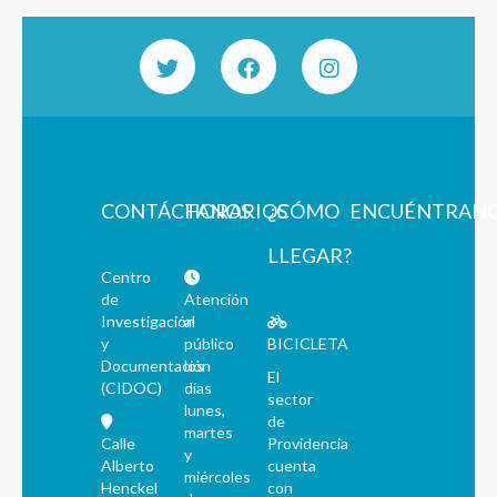
CONTÁCTANOS
HORARIOS
¿CÓMO
ENCUÉNTRAN
LLEGAR?
Centro
de
Atención
Investigación
al
y
público
BICICLETA
Documentación
los
El
(CIDOC)
días
sector
lunes,
de
martes
Calle
Providencia
y
Alberto
cuenta
miércoles
Henckel
con