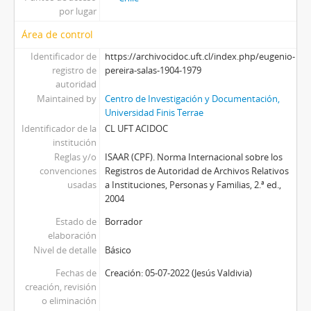
por lugar
Área de control
Identificador de
https://archivocidoc.uft.cl/index.php/eugenio-
registro de
pereira-salas-1904-1979
autoridad
Maintained by
Centro de Investigación y Documentación,
Universidad Finis Terrae
Identificador de la
CL UFT ACIDOC
institución
Reglas y/o
ISAAR (CPF). Norma Internacional sobre los
convenciones
Registros de Autoridad de Archivos Relativos
usadas
a Instituciones, Personas y Familias, 2.ª ed.,
2004
Estado de
Borrador
elaboración
Nivel de detalle
Básico
Fechas de
Creación: 05-07-2022 (Jesús Valdivia)
creación, revisión
o eliminación