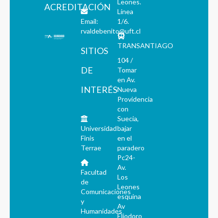
Leones.
ACREDITACIÓN
Línea
Email:
1/6.
rvaldebenito@uft.cl
TRANSANTIAGO
SITIOS
104 /
DE
Tomar
en Av.
INTERÉS
Nueva
Providencia
con
Suecia,
Universidad
bajar
Finis
en el
Terrae
paradero
Pc24-
Av.
Facultad
Los
de
Leones
Comunicaciones
esquina
y
Av
Humanidades
Eliodoro