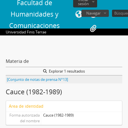
Facultad de
sesión
Humanidades y
Navegar
Comunicaciones
Universidad Finis Terrae
Materia de
Explorar 1 resultados
[Conjunto de notas de prensa N°13]
Cauce (1982-1989)
Área de identidad
Forma autorizada
Cauce (1982-1989)
del nombre