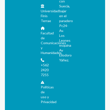
con
Suecia,
Universidad
bajar
Finis
en el
Terrae
paradero
Pc24-
Av.
Facultad
Los
de
Leones
Comunicaciones
esquina
y
Av
Humanidades
Eliodoro
Yáñez.
+562
2420
7255
Políticas
de
uso y
Privacidad