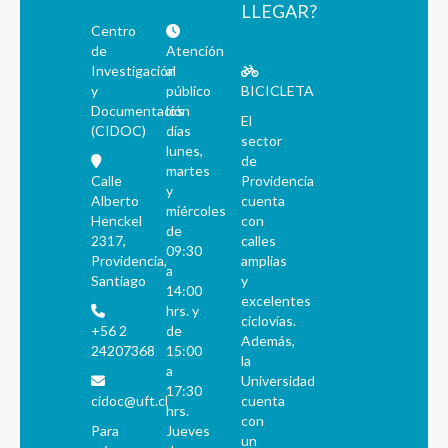
LLEGAR?
Centro
de
Atención
Investigación
al
y
público
BICICLETA
Documentación
los
El
(CIDOC)
días
sector
lunes,
de
martes
Calle
Providencia
y
Alberto
cuenta
miércoles
Henckel
con
de
2317,
calles
09:30
Providencia,
amplias
a
Santiago
y
14:00
excelentes
hrs. y
ciclovías.
+56 2
de
Además,
24207368
15:00
la
a
Universidad
17:30
cidoc@uft.cl
cuenta
hrs.
con
Para
Jueves
un