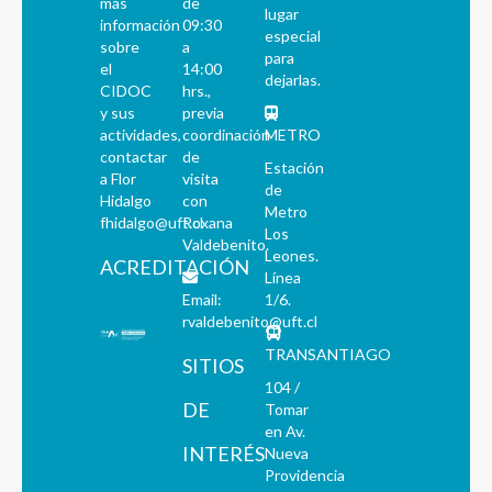
más
de
lugar
información
09:30
especial
sobre
a
para
el
14:00
dejarlas.
CIDOC
hrs.,
y sus
previa
actividades,
coordinación
METRO
contactar
de
Estación
a Flor
visita
de
Hidalgo
con
Metro
fhidalgo@uft.cl
Roxana
Los
Valdebenito.
Leones.
ACREDITACIÓN
Línea
Email:
1/6.
rvaldebenito@uft.cl
TRANSANTIAGO
SITIOS
104 /
DE
Tomar
en Av.
INTERÉS
Nueva
Providencia