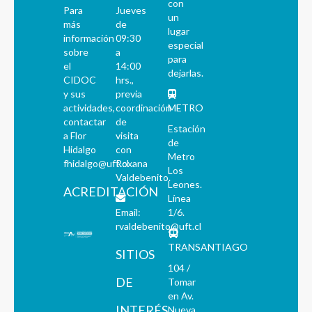
con
Para
Jueves
un
más
de
lugar
información
09:30
especial
sobre
a
para
el
14:00
dejarlas.
CIDOC
hrs.,
y sus
previa
actividades,
coordinación
METRO
contactar
de
Estación
a Flor
visita
de
Hidalgo
con
Metro
fhidalgo@uft.cl
Roxana
Los
Valdebenito.
Leones.
ACREDITACIÓN
Línea
Email:
1/6.
rvaldebenito@uft.cl
TRANSANTIAGO
SITIOS
104 /
DE
Tomar
en Av.
INTERÉS
Nueva