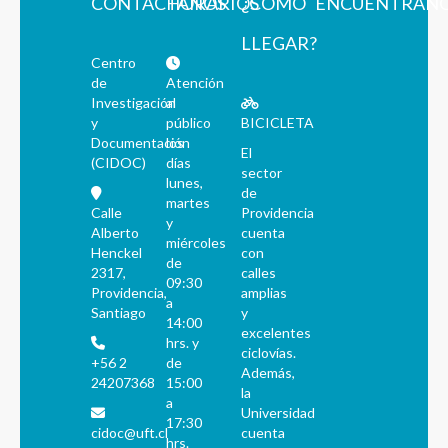
CONTÁCTANOS
HORARIOS
¿CÓMO
ENCUÉNTRAN
LLEGAR?
Centro
de
Atención
Investigación
al
y
público
BICICLETA
Documentación
los
El
(CIDOC)
días
sector
lunes,
de
martes
Calle
Providencia
y
Alberto
cuenta
miércoles
Henckel
con
de
2317,
calles
09:30
Providencia,
amplias
a
Santiago
y
14:00
excelentes
hrs. y
ciclovías.
+56 2
de
Además,
24207368
15:00
la
a
Universidad
17:30
cidoc@uft.cl
cuenta
hrs.