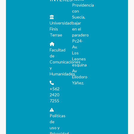
Providencia
con
Suecia,
Universidad
bajar
Finis
en el
Terrae
paradero
Pc24-
Av.
Facultad
Los
de
Leones
Comunicaciones
esquina
y
Av
Humanidades
Eliodoro
Yáñez.
+562
2420
7255
Políticas
de
uso y
Privacidad