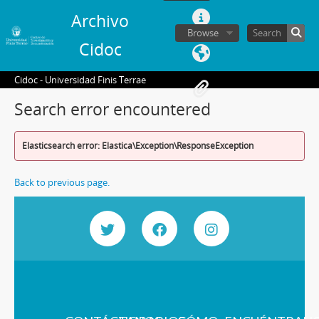
Archivo
Browse
Cidoc
Cidoc - Universidad Finis Terrae
Search error encountered
Elasticsearch error: Elastica\Exception\ResponseException
Back to previous page.