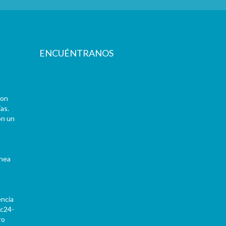
ENCUÉNTRANOS
con
as.
on un
ínea
encia
Pc24-
ro