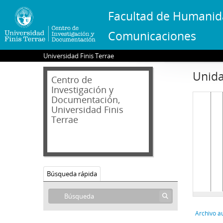
Facultad de Humanid
0
Comunicaciones
Universidad Finis Terrae
Unida
Centro de
Investigación y
Documentación,
Universidad Finis
Terrae
Búsqueda rápida
Archivo a