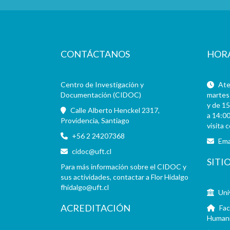
CONTÁCTANOS
HOR
Centro de Investigación y
Aten
Documentación (CIDOC)
martes 
y de 15
Calle Alberto Henckel 2317,
a 14:00
Providencia, Santiago
visita 
+56 2 24207368
Ema
cidoc@uft.cl
SITI
Para más información sobre el CIDOC y
sus actividades, contactar a Flor Hidalgo
fhidalgo@uft.cl
Uni
ACREDITACIÓN
Fac
Human