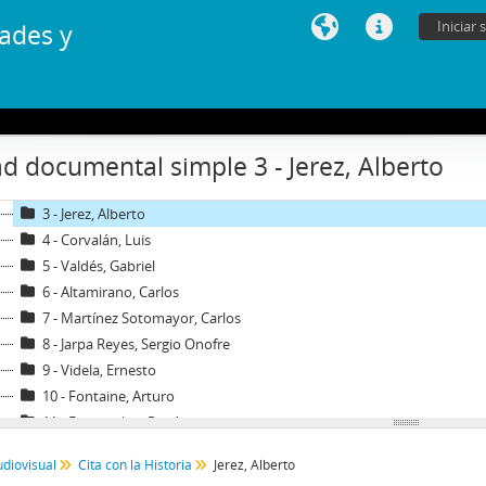
Iniciar 
ades y
1 - Archivo audiovisual
VT - Videos Testimoniales
CH - Cita con la Historia
00000 - Inventario Cita con la Historia
d documental simple 3 - Jerez, Alberto
1 - Madariaga, Mónica
2 - Baraona Urzúa, Pablo
3 - Jerez, Alberto
4 - Corvalán, Luis
5 - Valdés, Gabriel
6 - Altamirano, Carlos
7 - Martínez Sotomayor, Carlos
8 - Jarpa Reyes, Sergio Onofre
9 - Videla, Ernesto
10 - Fontaine, Arturo
11 - Fuentealba, Renán
12 - Saenz, Orlando
udiovisual
Cita con la Historia
Jerez, Alberto
13 - Gazmuri, Jaime