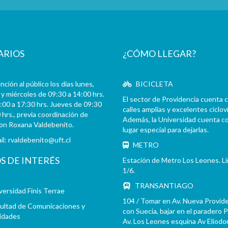
ARIOS
¿CÓMO LLEGAR?
ción al público los días lunes,
BICICLETA
y miércoles de 09:30 a 14:00 hrs.
El sector de Providencia cuenta 
:00 a 17:30 hrs. Jueves de 09:30
calles amplias y excelentes cicloví
 hrs., previa coordinación de
Además, la Universidad cuenta c
con Roxana Valdebenito.
lugar especial para dejarlas.
il:
rvaldebenito@uft.cl
METRO
OS DE INTERÉS
Estación de Metro Los Leones. L
1/6.
TRANSANTIAGO
versidad Finis Terrae
104 / Tomar en Av. Nueva Provid
ultad de Comunicaciones y
con Suecia, bajar en el paradero 
idades
Av. Los Leones esquina Av Eliodo