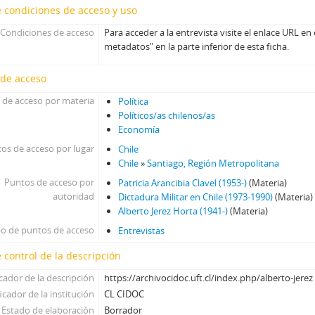
 condiciones de acceso y uso
Condiciones de acceso
Para acceder a la entrevista visite el enlace URL en 
metadatos" en la parte inferior de esta ficha.
 de acceso
 de acceso por materia
Política
Políticos/as chilenos/as
Economía
os de acceso por lugar
Chile
Chile
»
Santiago, Región Metropolitana
Puntos de acceso por
Patricia Arancibia Clavel (1953-)
(Materia)
autoridad
Dictadura Militar en Chile (1973-1990)
(Materia)
Alberto Jerez Horta (1941-)
(Materia)
po de puntos de acceso
Entrevistas
 control de la descripción
icador de la descripción
https://archivocidoc.uft.cl/index.php/alberto-jerez
icador de la institución
CL CIDOC
Estado de elaboración
Borrador