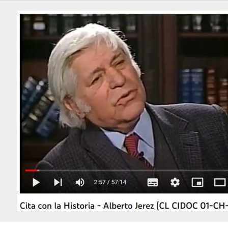
14 - Pascal Allende, Andrés
15 - Viera Gallo, José Antonio
16 - Garín, Guillermo
17 - Marín, Gladys
18 - De Castro Spikula, Sergio
19 - Pérez de Arce, Hermógenes
20 - Torres Silva, Fernando
21 - Bardón Muñoz, Álvaro
22 - Chonchol, Jacques
23 - Arrate, Jorge
24 - Madariaga, Mónica
25 - Zaldívar Larraín, Andrés
26 - Correa, Enrique
27 - Errázuriz, Hernán Felipe
28 - Velasco, Belisario
29 - Pérez Yoma, Edmundo
30 - Menem, Carlos
31 - Cortázar, René
32 - Martínez Busch, Jorge