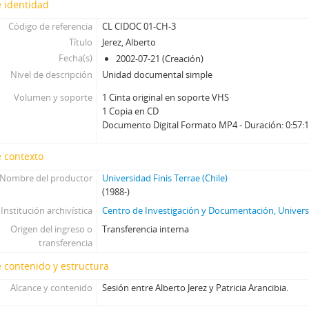
 identidad
33 - Figueroa, Carlos
Código de referencia
CL CIDOC 01-CH-3
34 - Boeninger, Edgardo
Título
Jerez, Alberto
35 - Foxley, Alejandro
Fecha(s)
2002-07-21 (Creación)
36 - Schweitzer, Miguel Alex
Nivel de descripción
Unidad documental simple
37 - Guzmán, Juan Antonio
Volumen y soporte
38 - Alessandri Bessa, Arturo
1 Cinta original en soporte VHS
1 Copia en CD
39 - Cardemil, Alberto
Documento Digital Formato MP4 - Duración: 0:57:
40 - Cáceres, Carlos
JW - Entrevistas realizadas por James R. Whelan
 contexto
Nombre del productor
Universidad Finis Terrae (Chile)
(1988-)
Institución archivística
Centro de Investigación y Documentación, Universi
Origen del ingreso o
Transferencia interna
transferencia
 contenido y estructura
Alcance y contenido
Sesión entre Alberto Jerez y Patricia Arancibia.