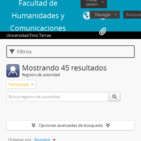
Facultad de
sesión
Humanidades y
Navegar
Comunicaciones
Universidad Finis Terrae
Filtros
Mostrando 45 resultados
Registro de autoridad
Periodistas
Opciones avanzadas de búsqueda
Ordenar por:
Nombre