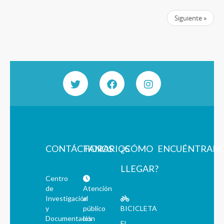
Siguiente »
CONTÁCTANOS
HORARIOS
¿CÓMO
ENCUÉNTRAN
LLEGAR?
Centro
de
Atención
Investigación
al
y
público
BICICLETA
Documentación
los
El