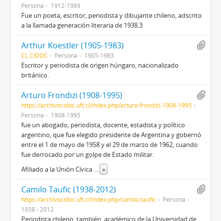
Persona
1912-1989
Fue un poeta, escritor, periodista y dibujante chileno, adscrito
a la llamada generación literaria de 1938.3​
Arthur Koestler (1905-1983)
CL CIDOC
Persona
1905-1983
Escritor y periodista de origen húngaro, nacionalizado
británico.
Arturo Frondizi (1908-1995)
https://archivocidoc.uft.cl/index.php/arturo-frondizi-1908-1995
Persona
1908-1995
fue un abogado, periodista, docente, estadista y político
argentino, que fue elegido presidente de Argentina y gobernó
entre el 1 de mayo de 1958 y el 29 de marzo de 1962, cuando
fue derrocado por un golpe de Estado militar.
Afiliado a la Unión Cívica
...
»
Camilo Taufic (1938-2012)
https://archivocidoc.uft.cl/index.php/camilo-taufic
Persona
1938 - 2012
Periodista chileno, también, académico de la Universidad de