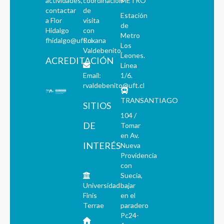
actividades,
coordinación
METRO
contactar
de
Estación
a Flor
visita
de
Hidalgo
con
Metro
fhidalgo@uft.cl
Roxana
Los
Valdebenito.
Leones.
ACREDITACIÓN
Línea
Email:
1/6.
rvaldebenito@uft.cl
TRANSANTIAGO
SITIOS
104 /
DE
Tomar
en Av.
INTERÉS
Nueva
Providencia
con
Suecia,
Universidad
bajar
Finis
en el
Terrae
paradero
Pc24-