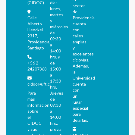
(CIDOC)
días
sector
lunes,
de
martes
Calle
Providencia
y
Alberto
cuenta
miércoles
Henckel
con
de
2317,
calles
09:30
Providencia,
amplias
a
Santiago
y
14:00
excelentes
hrs. y
ciclovías.
+56 2
de
Además,
24207368
15:00
la
a
Universidad
17:30
cidoc@uft.cl
cuenta
hrs.
con
Para
Jueves
un
más
de
lugar
información
09:30
especial
sobre
a
para
el
14:00
dejarlas.
CIDOC
hrs.,
y sus
previa