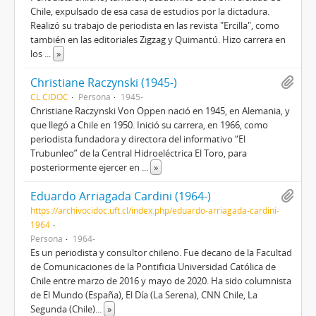
Chile, expulsado de esa casa de estudios por la dictadura.
Realizó su trabajo de periodista en las revista "Ercilla", como
también en las editoriales Zigzag y Quimantú. Hizo carrera en
los
...
»
Christiane Raczynski (1945-)
CL CIDOC
Persona
1945-
Christiane Raczynski Von Oppen nació en 1945, en Alemania, y
que llegó a Chile en 1950. Inició su carrera, en 1966, como
periodista fundadora y directora del informativo “El
Trubunleo” de la Central Hidroeléctrica El Toro, para
posteriormente ejercer en
...
»
Eduardo Arriagada Cardini (1964-)
https://archivocidoc.uft.cl/index.php/eduardo-arriagada-cardini-
1964
Persona
1964-
Es un periodista y consultor chileno. Fue decano de la Facultad
de Comunicaciones de la Pontificia Universidad Católica de
Chile entre marzo de 2016 y mayo de 2020. Ha sido columnista
de El Mundo (España), El Día (La Serena), CNN Chile, La
Segunda (Chile)
...
»