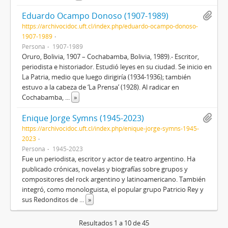
Eduardo Ocampo Donoso (1907-1989)
https://archivocidoc.uft.cl/index.php/eduardo-ocampo-donoso-
1907-1989
Persona
1907-1989
Oruro, Bolivia, 1907 – Cochabamba, Bolivia, 1989).- Escritor,
periodista e historiador. Estudió leyes en su ciudad. Se inicio en
La Patria, medio que luego dirigiría (1934-1936); también
estuvo a la cabeza de ‘La Prensa’ (1928). Al radicar en
Cochabamba,
...
»
Enique Jorge Symns (1945-2023)
https://archivocidoc.uft.cl/index.php/enique-jorge-symns-1945-
2023
Persona
1945-2023
Fue un periodista, escritor y actor de teatro argentino. Ha
publicado crónicas, novelas y biografías sobre grupos y
compositores del rock argentino y latinoamericano. También
integró, como monologuista, el popular grupo Patricio Rey y
sus Redonditos de
...
»
Resultados 1 a 10 de 45