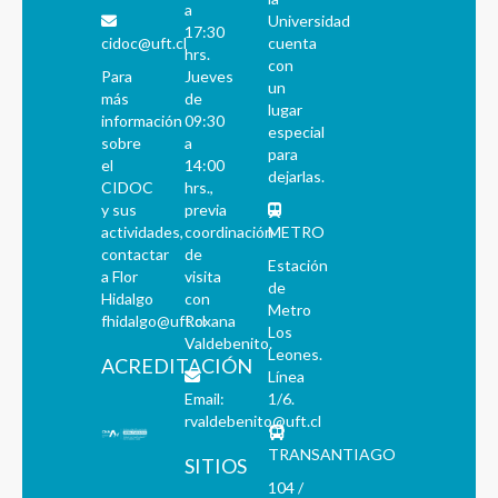
a
Universidad
17:30
cidoc@uft.cl
cuenta
hrs.
con
Para
Jueves
un
más
de
lugar
información
09:30
especial
sobre
a
para
el
14:00
dejarlas.
CIDOC
hrs.,
y sus
previa
actividades,
coordinación
METRO
contactar
de
Estación
a Flor
visita
de
Hidalgo
con
Metro
fhidalgo@uft.cl
Roxana
Los
Valdebenito.
Leones.
ACREDITACIÓN
Línea
Email:
1/6.
rvaldebenito@uft.cl
TRANSANTIAGO
SITIOS
104 /