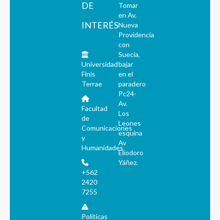
DE
Tomar
en Av.
INTERÉS
Nueva
Providencia
con
Suecia,
Universidad
bajar
Finis
en el
Terrae
paradero
Pc24-
Av.
Facultad
Los
de
Leones
Comunicaciones
esquina
y
Av
Humanidades
Eliodoro
Yáñez.
+562
2420
7255
Políticas