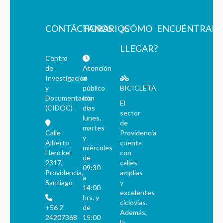
CONTÁCTANOS
HORARIOS
¿CÓMO
ENCUÉNTRAN
LLEGAR?
Centro
de
Atención
Investigación
al
y
público
BICICLETA
Documentación
los
El
(CIDOC)
días
sector
lunes,
de
martes
Calle
Providencia
y
Alberto
cuenta
miércoles
Henckel
con
de
2317,
calles
09:30
Providencia,
amplias
a
Santiago
y
14:00
excelentes
hrs. y
ciclovías.
+56 2
de
Además,
24207368
15:00
la