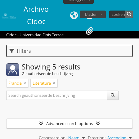
Archivo
Blader
Cidoc
Cidoc - Universidad Finis Terrae
Filters
Showing 5 results
Geauthoriseerde beschrijving
Francia
Literatura
Advanced search options
Gesorteerd op:
Naam
Direction:
Ascending