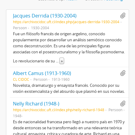
Jacques Derrida (1930-2004)
https://archivocidoc.uft.cl/index.php/jacques-derrida-1930-2004
Persoon
1930-2004
Fue un filósofo francés de origen argelino, conocido
popularmente por desarrollar un análisis semiótico conocido
como deconstrucción. Es una de las principales figuras
asociadas con el posestructuralismo y la filosofía posmoderna.
Lo revolucionario de su
...
»
Albert Camus (1913-1960)
CL CIDOC
Persoon
1913-1960
Novelista, dramaturgo y ensayista francés. Conocido por su
visión existencialista y del absurdo que plasmó en sus novelas.
Nelly Richard (1948-)
https://archivocidoc.uft.cl/index.php/nelly-richard-1948
Persoon
1948-
Es de nacionalidad francesa pero llegó a nuestro país en 1970 y
desde entonces se ha transformado en una relevante teórica
cultural, ensayista, crítica y curadora de arte. Richard es una