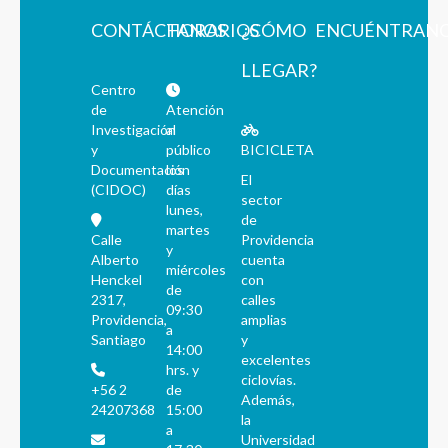
CONTÁCTANOS
HORARIOS
¿CÓMO
ENCUÉNTRAN
LLEGAR?
Centro
de
Atención
Investigación
al
y
público
BICICLETA
Documentación
los
El
(CIDOC)
días
sector
lunes,
de
martes
Calle
Providencia
y
Alberto
cuenta
miércoles
Henckel
con
de
2317,
calles
09:30
Providencia,
amplias
a
Santiago
y
14:00
excelentes
hrs. y
ciclovías.
+56 2
de
Además,
24207368
15:00
la
a
Universidad