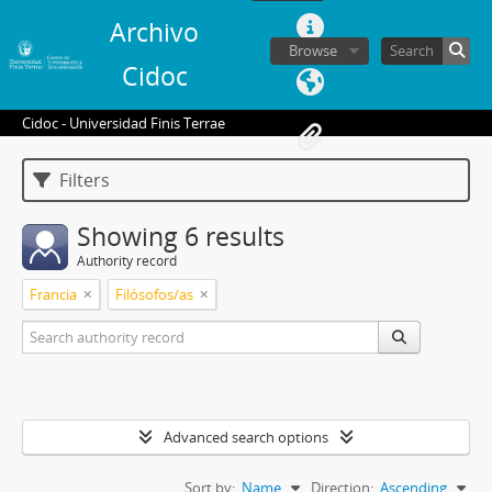
Archivo
Browse
Cidoc
Cidoc - Universidad Finis Terrae
Filters
Showing 6 results
Authority record
Francia
Filósofos/as
Advanced search options
Sort by:
Name
Direction:
Ascending