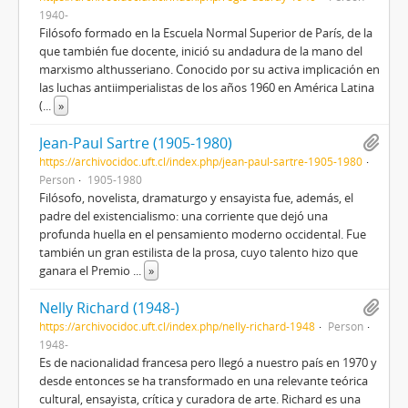
1940-
Filósofo formado en la Escuela Normal Superior de París, de la
que también fue docente, inició su andadura de la mano del
marxismo althusseriano. Conocido por su activa implicación en
las luchas antiimperialistas de los años 1960 en América Latina
(
...
»
Jean-Paul Sartre (1905-1980)
https://archivocidoc.uft.cl/index.php/jean-paul-sartre-1905-1980
Person
1905-1980
Filósofo, novelista, dramaturgo y ensayista fue, además, el
padre del existencialismo: una corriente que dejó una
profunda huella en el pensamiento moderno occidental. Fue
también un gran estilista de la prosa, cuyo talento hizo que
ganara el Premio
...
»
Nelly Richard (1948-)
https://archivocidoc.uft.cl/index.php/nelly-richard-1948
Person
1948-
Es de nacionalidad francesa pero llegó a nuestro país en 1970 y
desde entonces se ha transformado en una relevante teórica
cultural, ensayista, crítica y curadora de arte. Richard es una