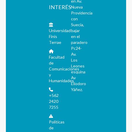
en Av.
INTERÉS
Nueva
Providencia
con
Suecia,
Universidad
bajar
Finis
en el
Terrae
paradero
Pc24-
Av.
Facultad
Los
de
Leones
Comunicaciones
esquina
y
Av
Humanidades
Eliodoro
Yáñez.
+562
2420
7255
Políticas
de