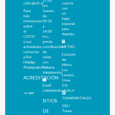
17:30
cidoc@uft.cl
cuenta
hrs.
con
Para
Jueves
un
más
de
lugar
información
09:30
especial
sobre
a
para
el
14:00
dejarlas.
CIDOC
hrs.,
y sus
previa
actividades,
coordinación
METRO
contactar
de
Estación
a Flor
visita
de
Hidalgo
con
Metro
fhidalgo@uft.cl
Roxana
Los
Valdebenito.
Leones.
ACREDITACIÓN
Línea
Email:
1/6.
rvaldebenito@uft.cl
TRANSANTIAGO
SITIOS
104 /
DE
Tomar