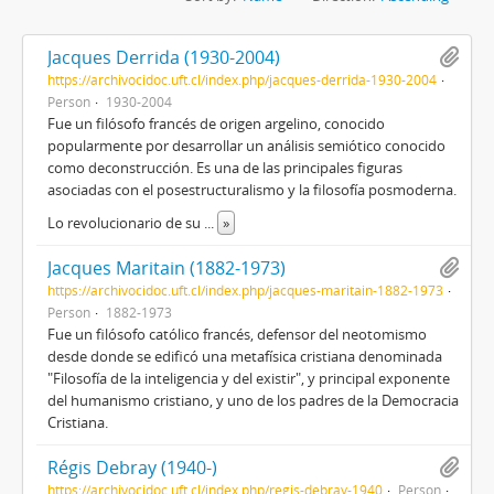
Jacques Derrida (1930-2004)
https://archivocidoc.uft.cl/index.php/jacques-derrida-1930-2004
Person
1930-2004
Fue un filósofo francés de origen argelino, conocido
popularmente por desarrollar un análisis semiótico conocido
como deconstrucción. Es una de las principales figuras
asociadas con el posestructuralismo y la filosofía posmoderna.
Lo revolucionario de su
...
»
Jacques Maritain (1882-1973)
https://archivocidoc.uft.cl/index.php/jacques-maritain-1882-1973
Person
1882-1973
Fue un filósofo católico francés, defensor del neotomismo
desde donde se edificó una metafísica cristiana denominada
"Filosofía de la inteligencia y del existir", y principal exponente
del humanismo cristiano, y uno de los padres de la Democracia
Cristiana.
Régis Debray (1940-)
https://archivocidoc.uft.cl/index.php/regis-debray-1940
Person