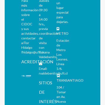
Para
Jueves
un
más
de
lugar
información
09:30
especial
sobre
a
para
el
14:00
dejarlas.
CIDOC
hrs.,
y sus
previa
actividades,
coordinación
METRO
contactar
de
Estación
a Flor
visita
de
Hidalgo
con
Metro
fhidalgo@uft.cl
Roxana
Los
Valdebenito.
Leones.
ACREDITACIÓN
Línea
Email:
1/6.
rvaldebenito@uft.cl
TRANSANTIAGO
SITIOS
104 /
DE
Tomar
en Av.
INTERÉS
Nueva