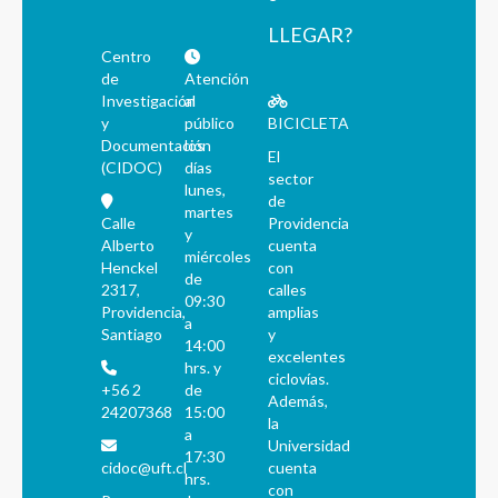
LLEGAR?
Centro
de
Atención
Investigación
al
y
público
BICICLETA
Documentación
los
El
(CIDOC)
días
sector
lunes,
de
martes
Calle
Providencia
y
Alberto
cuenta
miércoles
Henckel
con
de
2317,
calles
09:30
Providencia,
amplias
a
Santiago
y
14:00
excelentes
hrs. y
ciclovías.
+56 2
de
Además,
24207368
15:00
la
a
Universidad
17:30
cidoc@uft.cl
cuenta
hrs.
con