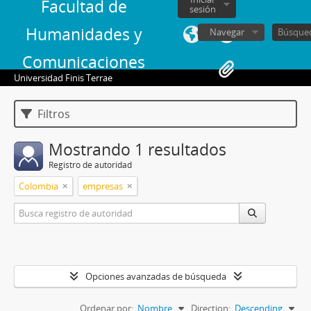
Facultad de
sesión
Humanidades y
Navegar
Comunicaciones
Universidad Finis Terrae
Filtros
Mostrando 1 resultados
Registro de autoridad
Colombia
empresas
Opciones avanzadas de búsqueda
Ordenar por:
Nombre
Direction:
Descending