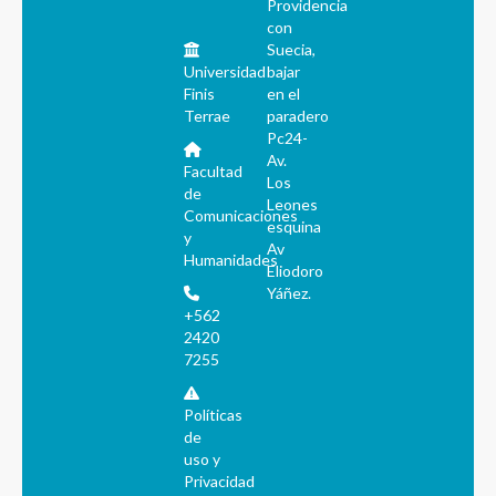
Providencia
con
Suecia,
Universidad
bajar
Finis
en el
Terrae
paradero
Pc24-
Av.
Facultad
Los
de
Leones
Comunicaciones
esquina
y
Av
Humanidades
Eliodoro
Yáñez.
+562
2420
7255
Políticas
de
uso y
Privacidad