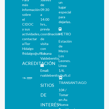
un
más
de
lugar
información
09:30
especial
sobre
a
para
el
14:00
dejarlas.
CIDOC
hrs.,
y sus
previa
actividades,
coordinación
METRO
contactar
de
Estación
a Flor
visita
de
Hidalgo
con
Metro
fhidalgo@uft.cl
Roxana
Los
Valdebenito.
Leones.
ACREDITACIÓN
Línea
Email:
1/6.
rvaldebenito@uft.cl
TRANSANTIAGO
SITIOS
104 /
DE
Tomar
en Av.
INTERÉS
Nueva