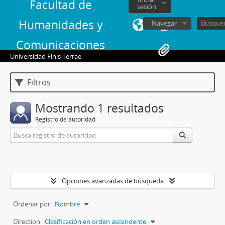
Facultad de
sesión
Humanidades y
Navegar
Comunicaciones
Universidad Finis Terrae
Filtros
Mostrando 1 resultados
Registro de autoridad
Opciones avanzadas de búsqueda
Ordenar por:
Nombre
Direction:
Clasificación en orden ascendente