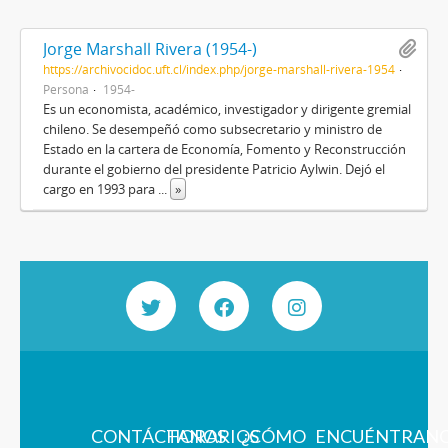
Jorge Marshall Rivera (1954-)
https://archivocidoc.uft.cl/index.php/jorge-marshall-rivera-1954
Persona
1954-
Es un economista, académico, investigador y dirigente gremial
chileno. Se desempeñó como subsecretario y ministro de
Estado en la cartera de Economía, Fomento y Reconstrucción
durante el gobierno del presidente Patricio Aylwin. Dejó el
cargo en 1993 para
...
»
CONTÁCTANOS
HORARIOS
¿CÓMO
ENCUÉNTRAN