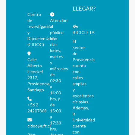
LLEGAR?
Centro
de
Atención
Investigación
al
y
público
BICICLETA
Documentación
los
El
(CIDOC)
días
sector
lunes,
de
martes
Calle
Providencia
y
Alberto
cuenta
miércoles
Henckel
con
de
2317,
calles
09:30
Providencia,
amplias
a
Santiago
y
14:00
excelentes
hrs. y
ciclovías.
+56 2
de
Además,
24207368
15:00
la
a
Universidad
17:30
cidoc@uft.cl
cuenta
hrs.
con
Para
Jueves