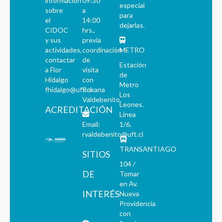
información
09:30
especial
sobre
a
para
el
14:00
dejarlas.
CIDOC
hrs.,
y sus
previa
actividades,
coordinación
METRO
contactar
de
Estación
a Flor
visita
de
Hidalgo
con
Metro
fhidalgo@uft.cl
Roxana
Los
Valdebenito.
Leones.
ACREDITACIÓN
Línea
Email:
1/6.
rvaldebenito@uft.cl
TRANSANTIAGO
SITIOS
104 /
DE
Tomar
en Av.
INTERÉS
Nueva
Providencia
con