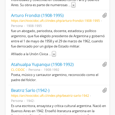
Aires. Su obra es parte de numerosas
...
»
Arturo Frondizi (1908-1995)
https://archivocidoc.uft.cl/index.php/arturo-frondizi-1908-1995
Persona
1908-1995
fue un abogado, periodista, docente, estadista y político
argentino, que fue elegido presidente de Argentina y gobernó
entre el 1 de mayo de 1958 y el 29 de marzo de 1962, cuando
fue derrocado por un golpe de Estado militar.
Afiliado a la Unión Cívica
...
»
Atahualpa Yupanqui (1908-1992)
CL CIDOC
Persona
1908-1992
Poeta, músico y cantautor argentino, reconocido como el
padre del folclor.
Beatriz Sarlo (1942-)
https://archivocidoc.uft.cl/index.php/beatriz-sarlo-1942
Persona
1942-
Es una escritora, ensayista y crítica cultural argentina. Nació en
Buenos Aires en 1942. Enseñó literatura argentina en la