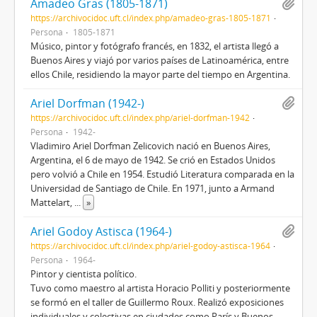
Amadeo Gras (1805-1871)
https://archivocidoc.uft.cl/index.php/amadeo-gras-1805-1871
Persona
1805-1871
Músico, pintor y fotógrafo francés, en 1832, el artista llegó a
Buenos Aires y viajó por varios países de Latinoamérica, entre
ellos Chile, residiendo la mayor parte del tiempo en Argentina.
Ariel Dorfman (1942-)
https://archivocidoc.uft.cl/index.php/ariel-dorfman-1942
Persona
1942-
Vladimiro Ariel Dorfman Zelicovich nació en Buenos Aires,
Argentina, el 6 de mayo de 1942. Se crió en Estados Unidos
pero volvió a Chile en 1954. Estudió Literatura comparada en la
Universidad de Santiago de Chile. En 1971, junto a Armand
Mattelart,
...
»
Ariel Godoy Astisca (1964-)
https://archivocidoc.uft.cl/index.php/ariel-godoy-astisca-1964
Persona
1964-
Pintor y cientista político.
Tuvo como maestro al artista Horacio Polliti y posteriormente
se formó en el taller de Guillermo Roux. Realizó exposiciones
individuales y colectivas en ciudades como París y Buenos