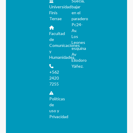
Suecia,
Universidad
bajar
Finis
en el
Terrae
paradero
Pc24-
Av.
Facultad
Los
de
Leones
Comunicaciones
esquina
y
Av
Humanidades
Eliodoro
Yáñez.
+562
2420
7255
Políticas
de
uso y
Privacidad