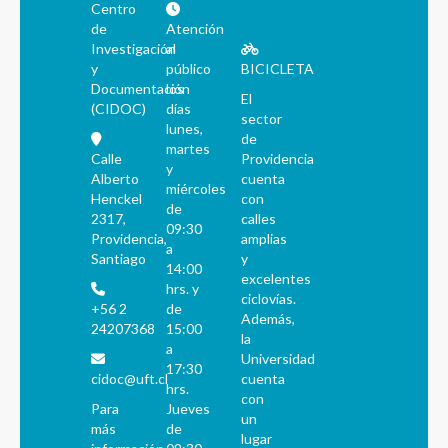
Centro
de
Atención
Investigación
al
y
público
BICICLETA
Documentación
los
El
(CIDOC)
días
sector
lunes,
de
martes
Calle
Providencia
y
Alberto
cuenta
miércoles
Henckel
con
de
2317,
calles
09:30
Providencia,
amplias
a
Santiago
y
14:00
excelentes
hrs. y
ciclovías.
+56 2
de
Además,
24207368
15:00
la
a
Universidad
17:30
cidoc@uft.cl
cuenta
hrs.
con
Para
Jueves
un
más
de
lugar