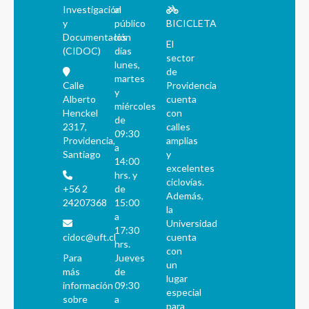
Investigación
al
y
público
BICICLETA
Documentación
los
El
(CIDOC)
días
sector
lunes,
de
martes
Calle
Providencia
y
Alberto
cuenta
miércoles
Henckel
con
de
2317,
calles
09:30
Providencia,
amplias
a
Santiago
y
14:00
excelentes
hrs. y
ciclovías.
+56 2
de
Además,
24207368
15:00
la
a
Universidad
17:30
cidoc@uft.cl
cuenta
hrs.
con
Para
Jueves
un
más
de
lugar
información
09:30
especial
sobre
a
para