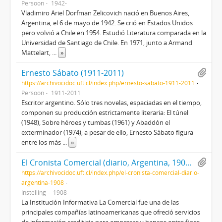
Persoon
1942-
Vladimiro Ariel Dorfman Zelicovich nació en Buenos Aires,
Argentina, el 6 de mayo de 1942. Se crió en Estados Unidos
pero volvió a Chile en 1954. Estudió Literatura comparada en la
Universidad de Santiago de Chile. En 1971, junto a Armand
Mattelart,
...
»
Ernesto Sábato (1911-2011)
https://archivocidoc.uft.cl/index.php/ernesto-sabato-1911-2011
Persoon
1911-2011
Escritor argentino. Sólo tres novelas, espaciadas en el tiempo,
componen su producción estrictamente literaria: El túnel
(1948), Sobre héroes y tumbas (1961) y Abaddón el
exterminador (1974); a pesar de ello, Ernesto Sábato figura
entre los más
...
»
El Cronista Comercial (diario, Argentina, 1908-)
https://archivocidoc.uft.cl/index.php/el-cronista-comercial-diario-
argentina-1908
Instelling
1908-
La Institución Informativa La Comercial fue una de las
principales compañías latinoamericanas que ofreció servicios