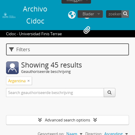
Archivo
Blader
Cidoc
Cidoc - Universidad Finis Terrae
Filters
Showing 45 results
Geauthoriseerde beschrijving
Argentina
Advanced search options
Gesorteerd op:
Naam
Direction:
Ascending