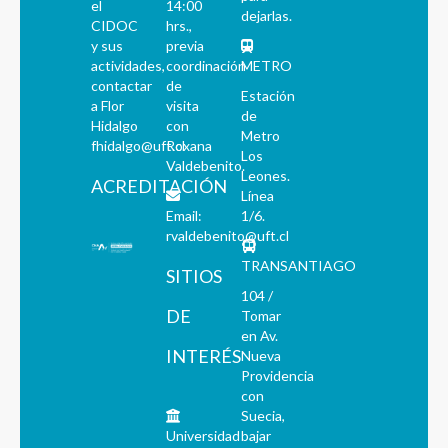
el
14:00
dejarlas.
CIDOC
hrs.,
y sus
previa
actividades,
coordinación
METRO
contactar
de
Estación
a Flor
visita
de
Hidalgo
con
Metro
fhidalgo@uft.cl
Roxana
Los
Valdebenito.
Leones.
ACREDITACIÓN
Línea
Email:
1/6.
rvaldebenito@uft.cl
TRANSANTIAGO
SITIOS
104 /
DE
Tomar
en Av.
INTERÉS
Nueva
Providencia
con
Suecia,
Universidad
bajar