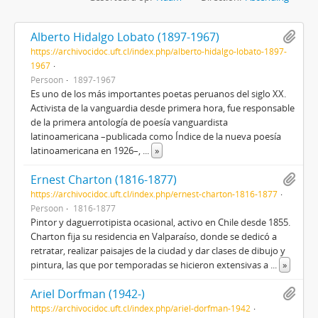
Alberto Hidalgo Lobato (1897-1967)
https://archivocidoc.uft.cl/index.php/alberto-hidalgo-lobato-1897-
1967
Persoon
1897-1967
Es uno de los más importantes poetas peruanos del siglo XX.
Activista de la vanguardia desde primera hora, fue responsable
de la primera antología de poesía vanguardista
latinoamericana –publicada como Índice de la nueva poesía
latinoamericana en 1926–,
...
»
Ernest Charton (1816-1877)
https://archivocidoc.uft.cl/index.php/ernest-charton-1816-1877
Persoon
1816-1877
Pintor y daguerrotipista ocasional, activo en Chile desde 1855.
Charton fija su residencia en Valparaíso, donde se dedicó a
retratar, realizar paisajes de la ciudad y dar clases de dibujo y
pintura, las que por temporadas se hicieron extensivas a
...
»
Ariel Dorfman (1942-)
https://archivocidoc.uft.cl/index.php/ariel-dorfman-1942