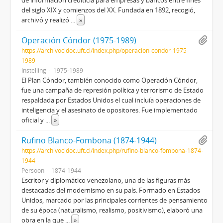
de información crediticia para empresas y bancos entre fines
del siglo XIX y comienzos del XX. Fundada en 1892, recogió,
archivó y realizó
...
»
Operación Cóndor (1975-1989)
https://archivocidoc.uft.cl/index.php/operacion-condor-1975-
1989
Instelling
1975-1989
El Plan Cóndor, también conocido como Operación Cóndor,
fue una campaña de represión política y terrorismo de Estado
respaldada por Estados Unidos el cual incluía operaciones de
inteligencia y el asesinato de opositores. Fue implementado
oficial y
...
»
Rufino Blanco-Fombona (1874-1944)
https://archivocidoc.uft.cl/index.php/rufino-blanco-fombona-1874-
1944
Persoon
1874-1944
Escritor y diplomático venezolano, una de las figuras más
destacadas del modernismo en su país. Formado en Estados
Unidos, marcado por las principales corrientes de pensamiento
de su época (naturalismo, realismo, positivismo), elaboró una
obra en la que
...
»