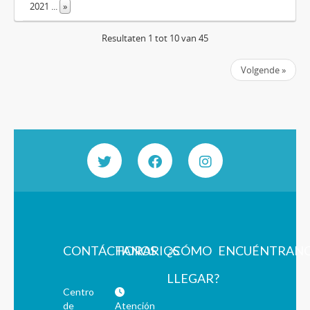
2021
...
»
Resultaten 1 tot 10 van 45
Volgende »
CONTÁCTANOS
HORARIOS
¿CÓMO
ENCUÉNTRAN
LLEGAR?
Centro
de
Atención