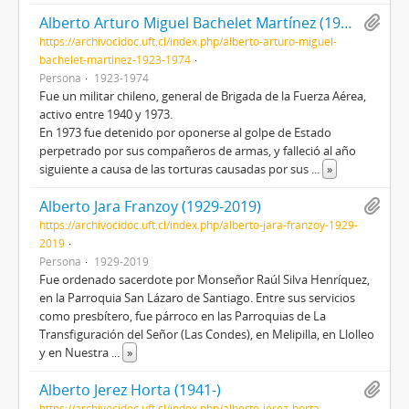
Alberto Arturo Miguel Bachelet Martínez (1923-1974)
https://archivocidoc.uft.cl/index.php/alberto-arturo-miguel-
bachelet-martinez-1923-1974
Persona
1923-1974
Fue un militar chileno, general de Brigada de la Fuerza Aérea,
activo entre 1940 y 1973.
En 1973 fue detenido por oponerse al golpe de Estado
perpetrado por sus compañeros de armas, y falleció al año
siguiente a causa de las torturas causadas por sus
...
»
Alberto Jara Franzoy (1929-2019)
https://archivocidoc.uft.cl/index.php/alberto-jara-franzoy-1929-
2019
Persona
1929-2019
Fue ordenado sacerdote por Monseñor Raúl Silva Henríquez,
en la Parroquia San Lázaro de Santiago. Entre sus servicios
como presbítero, fue párroco en las Parroquias de La
Transfiguración del Señor (Las Condes), en Melipilla, en Llolleo
y en Nuestra
...
»
Alberto Jerez Horta (1941-)
https://archivocidoc.uft.cl/index.php/alberto-jerez-horta