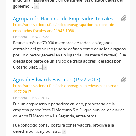
inició una masiva detención de adherentes u autoridades del
gobierno
...
»
Agrupación Nacional de Empleados Fiscales (ANEF) (1943-1988)
https://archivocidoc.uft.cl/index.php/agrupacion-nacional-de-
empleados-fiscales-anef-1943-1988
Persona
1943-1988
Reúne a más de 70 000 miembros de todos los órganos
centrales del gobierno (que se definen como aquellos dirigidos
por un director general en un lugar de una mesa directiva). Fue
creada por parte de un grupo de trabajadores liderados por
Clotario Blest.
...
»
Agustín Edwards Eastman (1927-2017)
https://archivocidoc.uft.cl/index.php/agustin-edwards-eastman-
1927-2017
Persona
1927-2017
Fue un empresario y periodista chileno, propietario de la
empresa periodística El Mercurio S.A.P., que publica los diarios
chilenos El Mercurio y La Segunda, entre otros.
Fue conocido por su postura conservadora, proclive a la
derecha política y por su
...
»