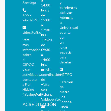
a
Santiago
y
14:00
excelentes
hrs. y
ciclovías.
+56 2
de
Además,
24207368
15:00
la
a
Universidad
17:30
cidoc@uft.cl
cuenta
hrs.
con
Para
Jueves
un
más
de
lugar
información
09:30
especial
sobre
a
para
el
14:00
dejarlas.
CIDOC
hrs.,
y sus
previa
actividades,
coordinación
METRO
contactar
de
Estación
a Flor
visita
de
Hidalgo
con
Metro
fhidalgo@uft.cl
Roxana
Los
Valdebenito.
Leones.
ACREDITACIÓN
Línea