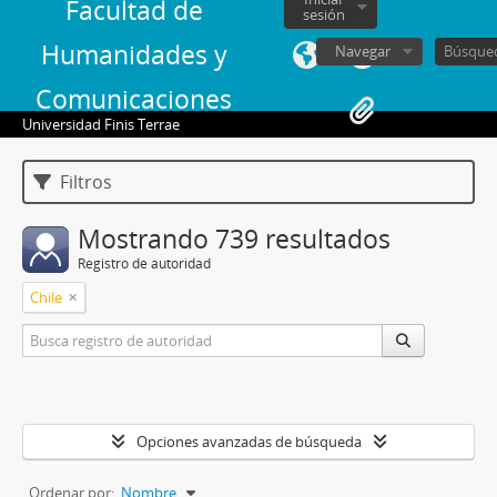
Facultad de
sesión
Humanidades y
Navegar
Comunicaciones
Universidad Finis Terrae
Filtros
Mostrando 739 resultados
Registro de autoridad
Chile
Opciones avanzadas de búsqueda
Ordenar por:
Nombre