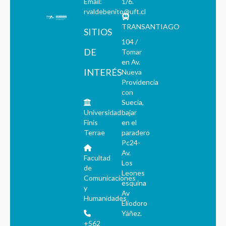
Email:
1/6.
rvaldebenito@uft.cl
TRANSANTIAGO
SITIOS
104 /
DE
Tomar
en Av.
INTERÉS
Nueva
Providencia
con
Suecia,
Universidad
bajar
Finis
en el
Terrae
paradero
Pc24-
Av.
Facultad
Los
de
Leones
Comunicaciones
esquina
y
Av
Humanidades
Eliodoro
Yáñez.
+562