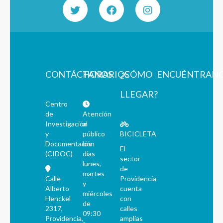
CONTÁCTANOS
HORARIOS
¿CÓMO
ENCUÉNTRAN
LLEGAR?
Centro
de
Atención
Investigación
al
y
público
BICICLETA
Documentación
los
El
(CIDOC)
días
sector
lunes,
de
martes
Calle
Providencia
y
Alberto
cuenta
miércoles
Henckel
con
de
2317,
calles
09:30
Providencia,
amplias