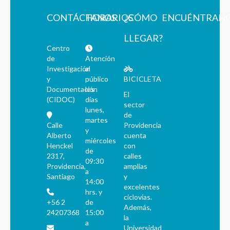
CONTÁCTANOS
HORARIOS
¿CÓMO
ENCUÉNTRAN
LLEGAR?
Centro
de
Atención
Investigación
al
y
público
BICICLETA
Documentación
los
El
(CIDOC)
días
sector
lunes,
de
martes
Calle
Providencia
y
Alberto
cuenta
miércoles
Henckel
con
de
2317,
calles
09:30
Providencia,
amplias
a
Santiago
y
14:00
excelentes
hrs. y
ciclovías.
+56 2
de
Además,
24207368
15:00
la
a
Universidad