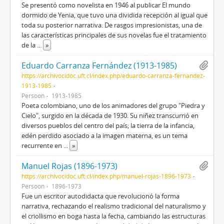
Se presentó como novelista en 1946 al publicar El mundo
dormido de Yenia, que tuvo una dividida recepción al igual que
toda su posterior narrativa. De rasgos impresionistas, una de
las características principales de sus novelas fue el tratamiento
de la
...
»
Eduardo Carranza Fernández (1913-1985)
https://archivocidoc.uft.cl/index.php/eduardo-carranza-fernandez-
1913-1985
Persoon
1913-1985
Poeta colombiano, uno de los animadores del grupo "Piedra y
Cielo", surgido en la década de 1930. Su niñez transcurrió en
diversos pueblos del centro del país; la tierra de la infancia,
edén perdido asociado a la imagen materna, es un tema
recurrente en
...
»
Manuel Rojas (1896-1973)
https://archivocidoc.uft.cl/index.php/manuel-rojas-1896-1973
Persoon
1896-1973
Fue un escritor autodidacta que revolucionó la forma
narrativa, rechazando el realismo tradicional del naturalismo y
el criollismo en boga hasta la fecha, cambiando las estructuras