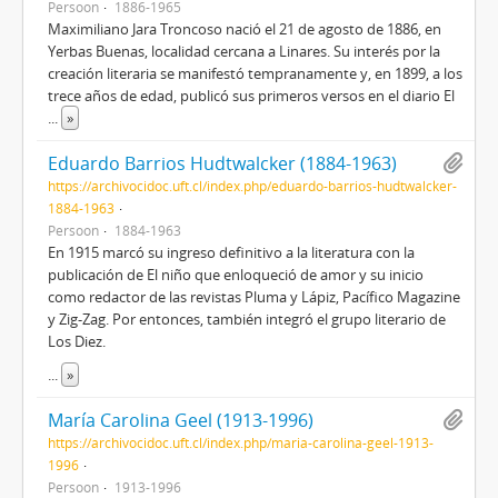
Persoon
1886-1965
Maximiliano Jara Troncoso nació el 21 de agosto de 1886, en
Yerbas Buenas, localidad cercana a Linares. Su interés por la
creación literaria se manifestó tempranamente y, en 1899, a los
trece años de edad, publicó sus primeros versos en el diario El
...
»
Eduardo Barrios Hudtwalcker (1884-1963)
https://archivocidoc.uft.cl/index.php/eduardo-barrios-hudtwalcker-
1884-1963
Persoon
1884-1963
En 1915 marcó su ingreso definitivo a la literatura con la
publicación de El niño que enloqueció de amor y su inicio
como redactor de las revistas Pluma y Lápiz, Pacífico Magazine
y Zig-Zag. Por entonces, también integró el grupo literario de
Los Diez.
...
»
María Carolina Geel (1913-1996)
https://archivocidoc.uft.cl/index.php/maria-carolina-geel-1913-
1996
Persoon
1913-1996