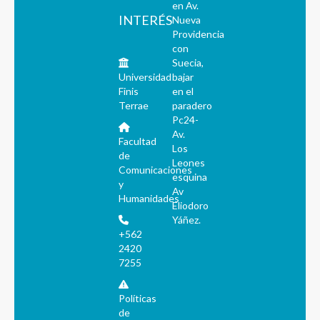
en Av.
INTERÉS
Nueva
Providencia
con
Suecia,
Universidad
bajar
Finis
en el
Terrae
paradero
Pc24-
Av.
Facultad
Los
de
Leones
Comunicaciones
esquina
y
Av
Humanidades
Eliodoro
Yáñez.
+562
2420
7255
Políticas
de