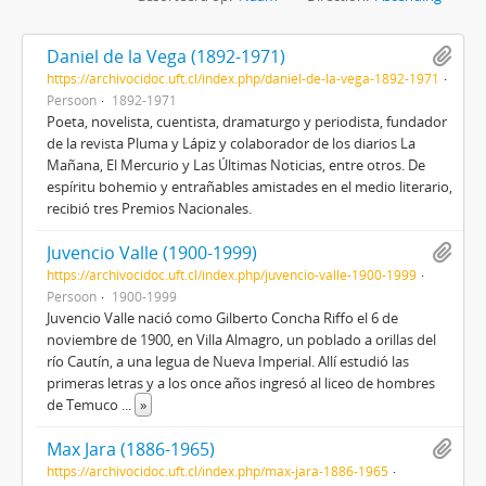
Daniel de la Vega (1892-1971)
https://archivocidoc.uft.cl/index.php/daniel-de-la-vega-1892-1971
Persoon
1892-1971
Poeta, novelista, cuentista, dramaturgo y periodista, fundador
de la revista Pluma y Lápiz y colaborador de los diarios La
Mañana, El Mercurio y Las Últimas Noticias, entre otros. De
espíritu bohemio y entrañables amistades en el medio literario,
recibió tres Premios Nacionales.
Juvencio Valle (1900-1999)
https://archivocidoc.uft.cl/index.php/juvencio-valle-1900-1999
Persoon
1900-1999
Juvencio Valle nació como Gilberto Concha Riffo el 6 de
noviembre de 1900, en Villa Almagro, un poblado a orillas del
río Cautín, a una legua de Nueva Imperial. Allí estudió las
primeras letras y a los once años ingresó al liceo de hombres
de Temuco
...
»
Max Jara (1886-1965)
https://archivocidoc.uft.cl/index.php/max-jara-1886-1965