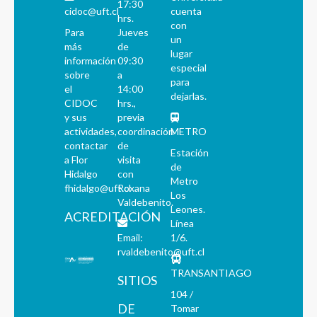
17:30
cidoc@uft.cl
cuenta
hrs.
con
Para
Jueves
un
más
de
lugar
información
09:30
especial
sobre
a
para
el
14:00
dejarlas.
CIDOC
hrs.,
y sus
previa
actividades,
coordinación
METRO
contactar
de
Estación
a Flor
visita
de
Hidalgo
con
Metro
fhidalgo@uft.cl
Roxana
Los
Valdebenito.
Leones.
ACREDITACIÓN
Línea
Email:
1/6.
rvaldebenito@uft.cl
TRANSANTIAGO
SITIOS
104 /
DE
Tomar