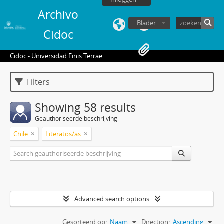
Archivo
Blader
Cidoc
Cidoc - Universidad Finis Terrae
Filters
Showing 58 results
Geauthoriseerde beschrijving
Chile
Literatos/as
Advanced search options
Gesorteerd op:
Naam
Direction:
Ascending