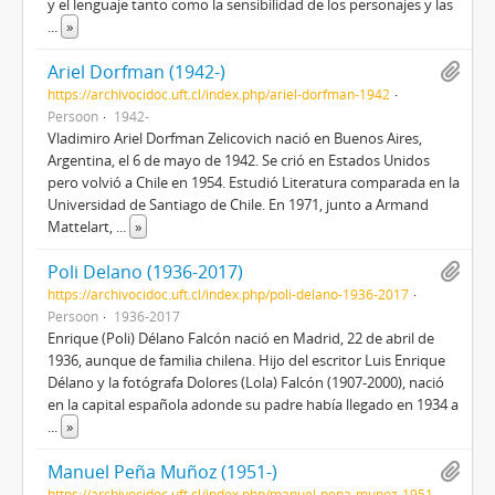
y el lenguaje tanto como la sensibilidad de los personajes y las
...
»
Ariel Dorfman (1942-)
https://archivocidoc.uft.cl/index.php/ariel-dorfman-1942
Persoon
1942-
Vladimiro Ariel Dorfman Zelicovich nació en Buenos Aires,
Argentina, el 6 de mayo de 1942. Se crió en Estados Unidos
pero volvió a Chile en 1954. Estudió Literatura comparada en la
Universidad de Santiago de Chile. En 1971, junto a Armand
Mattelart,
...
»
Poli Delano (1936-2017)
https://archivocidoc.uft.cl/index.php/poli-delano-1936-2017
Persoon
1936-2017
Enrique (Poli) Délano Falcón nació en Madrid, 22 de abril de
1936, aunque de familia chilena. Hijo del escritor Luis Enrique
Délano y la fotógrafa Dolores (Lola) Falcón (1907-2000), nació
en la capital española adonde su padre había llegado en 1934 a
...
»
Manuel Peña Muñoz (1951-)
https://archivocidoc.uft.cl/index.php/manuel-pena-munoz-1951