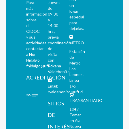
Para
Jueves
un
más
de
lugar
información
09:30
especial
sobre
a
para
el
14:00
dejarlas.
CIDOC
hrs.,
y sus
previa
actividades,
coordinación
METRO
contactar
de
Estación
a Flor
visita
de
Hidalgo
con
Metro
fhidalgo@uft.cl
Roxana
Los
Valdebenito.
Leones.
ACREDITACIÓN
Línea
Email:
1/6.
rvaldebenito@uft.cl
TRANSANTIAGO
SITIOS
104 /
DE
Tomar
en Av.
INTERÉS
Nueva