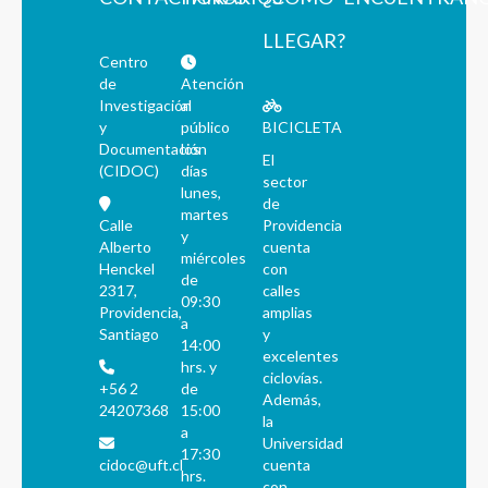
LLEGAR?
Centro
de
Atención
Investigación
al
y
público
BICICLETA
Documentación
los
El
(CIDOC)
días
sector
lunes,
de
martes
Calle
Providencia
y
Alberto
cuenta
miércoles
Henckel
con
de
2317,
calles
09:30
Providencia,
amplias
a
Santiago
y
14:00
excelentes
hrs. y
ciclovías.
+56 2
de
Además,
24207368
15:00
la
a
Universidad
17:30
cidoc@uft.cl
cuenta
hrs.
con