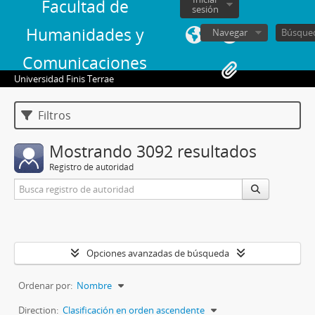
Facultad de
sesión
Humanidades y
Navegar
Comunicaciones
Universidad Finis Terrae
Filtros
Mostrando 3092 resultados
Registro de autoridad
Opciones avanzadas de búsqueda
Ordenar por:
Nombre
Direction:
Clasificación en orden ascendente