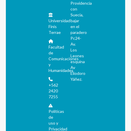
Providencia
con
Suecia,
Universidad
bajar
Finis
en el
Terrae
paradero
Pc24-
Av.
Facultad
Los
de
Leones
Comunicaciones
esquina
y
Av
Humanidades
Eliodoro
Yáñez.
+562
2420
7255
Políticas
de
uso y
Privacidad