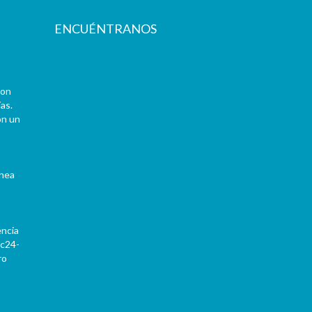
ENCUÉNTRANOS
con
as.
on un
ínea
encia
Pc24-
ro