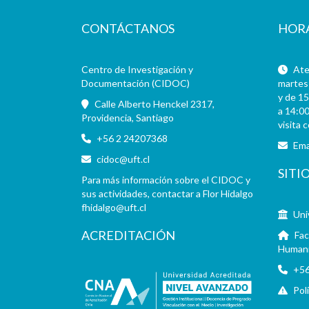
CONTÁCTANOS
HOR
Centro de Investigación y
Aten
Documentación (CIDOC)
martes 
y de 15
Calle Alberto Henckel 2317,
a 14:00
Providencia, Santiago
visita 
+56 2 24207368
Ema
cidoc@uft.cl
SITI
Para más información sobre el CIDOC y
sus actividades, contactar a Flor Hidalgo
fhidalgo@uft.cl
Uni
ACREDITACIÓN
Fac
Human
+56
Pol