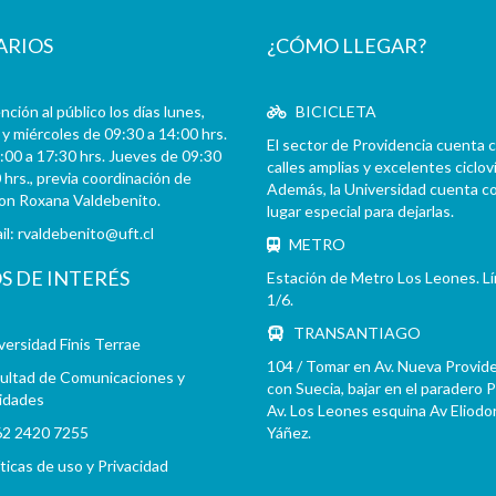
ARIOS
¿CÓMO LLEGAR?
ción al público los días lunes,
BICICLETA
y miércoles de 09:30 a 14:00 hrs.
El sector de Providencia cuenta 
:00 a 17:30 hrs. Jueves de 09:30
calles amplias y excelentes cicloví
 hrs., previa coordinación de
Además, la Universidad cuenta c
con Roxana Valdebenito.
lugar especial para dejarlas.
il:
rvaldebenito@uft.cl
METRO
OS DE INTERÉS
Estación de Metro Los Leones. L
1/6.
TRANSANTIAGO
versidad Finis Terrae
104 / Tomar en Av. Nueva Provid
ultad de Comunicaciones y
con Suecia, bajar en el paradero 
idades
Av. Los Leones esquina Av Eliodo
2 2420 7255
Yáñez.
íticas de uso y Privacidad