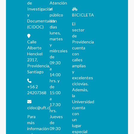
de
Atención
Investigación
al
y
público
BICICLETA
Documentación
los
El
(CIDOC)
días
sector
lunes,
de
martes
Calle
Providencia
y
Alberto
cuenta
miércoles
Henckel
con
de
2317,
calles
09:30
Providencia,
amplias
a
Santiago
y
14:00
excelentes
hrs. y
ciclovías.
+56 2
de
Además,
24207368
15:00
la
a
Universidad
17:30
cidoc@uft.cl
cuenta
hrs.
con
Para
Jueves
un
más
de
lugar
información
09:30
especial