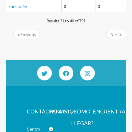
Fundación
0
0
Results 31 to 40 of 791
« Previous
Next »
CONTÁCTANOS
HORARIOS
¿CÓMO
ENCUÉNTRAN
LLEGAR?
Centro