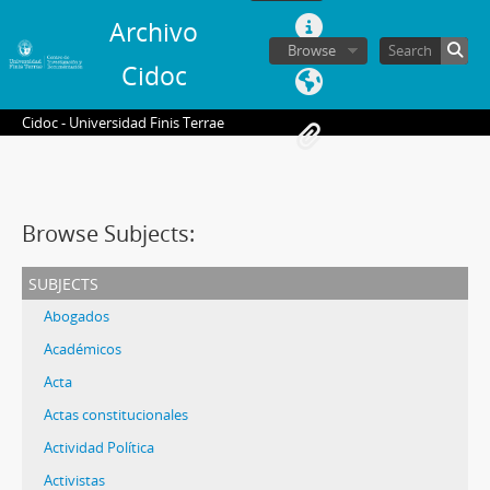
Archivo
Browse
Cidoc
Cidoc - Universidad Finis Terrae
Browse Subjects:
subjects
Abogados
Académicos
Acta
Actas constitucionales
Actividad Política
Activistas