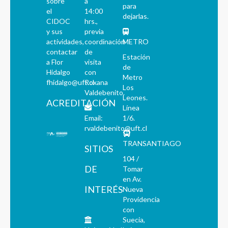
sobre
a
para
el
14:00
dejarlas.
CIDOC
hrs.,
y sus
previa
actividades,
coordinación
METRO
contactar
de
Estación
a Flor
visita
de
Hidalgo
con
Metro
fhidalgo@uft.cl
Roxana
Los
Valdebenito.
Leones.
ACREDITACIÓN
Línea
Email:
1/6.
rvaldebenito@uft.cl
TRANSANTIAGO
SITIOS
104 /
DE
Tomar
en Av.
INTERÉS
Nueva
Providencia
con
Suecia,