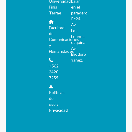
Universidad
bajar
Finis
en el
Terrae
paradero
Pc24-
Av.
Facultad
Los
de
Leones
Comunicaciones
esquina
y
Av
Humanidades
Eliodoro
Yáñez.
+562
2420
7255
Políticas
de
uso y
Privacidad