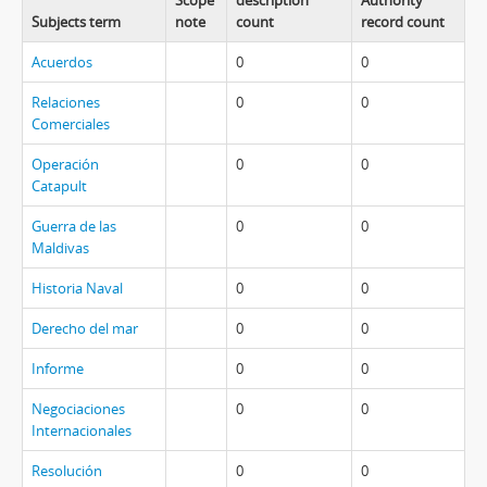
Scope
description
Authority
Subjects term
note
count
record count
Acuerdos
0
0
Relaciones
0
0
Comerciales
Operación
0
0
Catapult
Guerra de las
0
0
Maldivas
Historia Naval
0
0
Derecho del mar
0
0
Informe
0
0
Negociaciones
0
0
Internacionales
Resolución
0
0