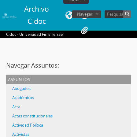
Archivo
Navegar
Cidoc
Cidoc - Universidad Finis Terrae
Navegar Assuntos:
assuntos
Abogados
Académicos
Acta
Actas constitucionales
Actividad Política
Activistas