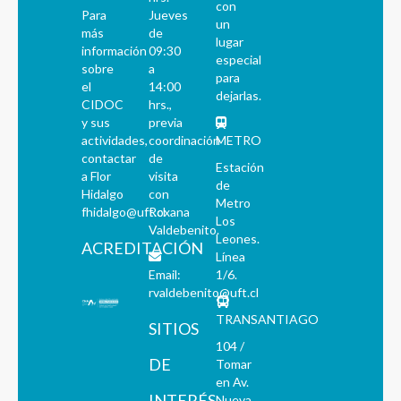
con
Para
Jueves
un
más
de
lugar
información
09:30
especial
sobre
a
para
el
14:00
dejarlas.
CIDOC
hrs.,
y sus
previa
actividades,
coordinación
METRO
contactar
de
Estación
a Flor
visita
de
Hidalgo
con
Metro
fhidalgo@uft.cl
Roxana
Los
Valdebenito.
Leones.
ACREDITACIÓN
Línea
Email:
1/6.
rvaldebenito@uft.cl
TRANSANTIAGO
SITIOS
104 /
DE
Tomar
en Av.
INTERÉS
Nueva