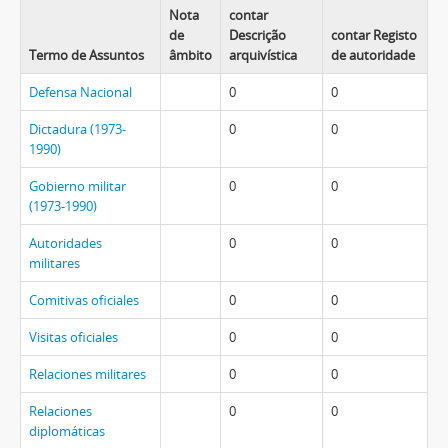
Nota
contar
de
Descrição
contar Registo
Termo de Assuntos
âmbito
arquivística
de autoridade
Defensa Nacional
0
0
Dictadura (1973-
0
0
1990)
Gobierno militar
0
0
(1973-1990)
Autoridades
0
0
militares
Comitivas oficiales
0
0
Visitas oficiales
0
0
Relaciones militares
0
0
Relaciones
0
0
diplomáticas