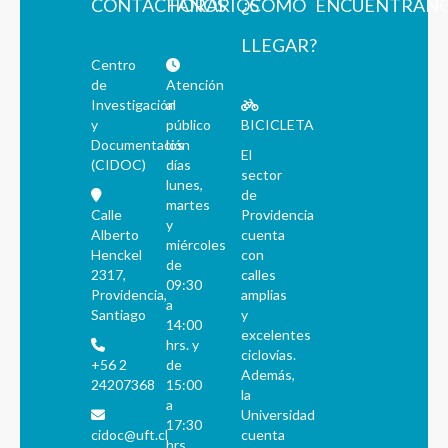
CONTÁCTANOS
HORARIOS
¿CÓMO
ENCUÉNTRAN
LLEGAR?
Centro
de
Atención
Investigación
al
y
público
BICICLETA
Documentación
los
El
(CIDOC)
días
sector
lunes,
de
martes
Calle
Providencia
y
Alberto
cuenta
miércoles
Henckel
con
de
2317,
calles
09:30
Providencia,
amplias
a
Santiago
y
14:00
excelentes
hrs. y
ciclovías.
+56 2
de
Además,
24207368
15:00
la
a
Universidad
17:30
cidoc@uft.cl
cuenta
hrs.