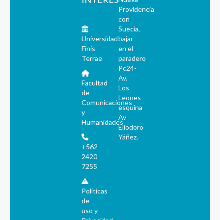
Providencia
con
Suecia,
Universidad
bajar
Finis
en el
Terrae
paradero
Pc24-
Av.
Facultad
Los
de
Leones
Comunicaciones
esquina
y
Av
Humanidades
Eliodoro
Yáñez.
+562
2420
7255
Políticas
de
uso y