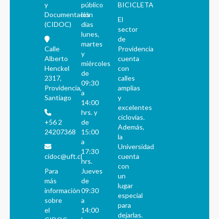
y
público
BICICLETA
Documentación
los
El
(CIDOC)
días
sector
lunes,
de
martes
Calle
Providencia
y
Alberto
cuenta
miércoles
Henckel
con
de
2317,
calles
09:30
Providencia,
amplias
a
Santiago
y
14:00
excelentes
hrs. y
ciclovías.
+56 2
de
Además,
24207368
15:00
la
a
Universidad
17:30
cidoc@uft.cl
cuenta
hrs.
con
Para
Jueves
un
más
de
lugar
información
09:30
especial
sobre
a
para
el
14:00
dejarlas.