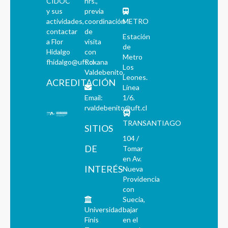
CIDOC
hrs.,
y sus
previa
actividades,
coordinación
METRO
contactar
de
Estación
a Flor
visita
de
Hidalgo
con
Metro
fhidalgo@uft.cl
Roxana
Los
Valdebenito.
Leones.
ACREDITACIÓN
Línea
Email:
1/6.
rvaldebenito@uft.cl
TRANSANTIAGO
SITIOS
104 /
DE
Tomar
en Av.
INTERÉS
Nueva
Providencia
con
Suecia,
Universidad
bajar
Finis
en el