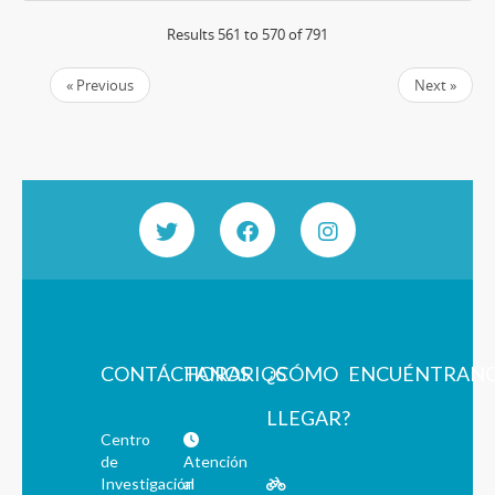
Results 561 to 570 of 791
« Previous
Next »
CONTÁCTANOS
HORARIOS
¿CÓMO
ENCUÉNTRAN
LLEGAR?
Centro
de
Atención
Investigación
al