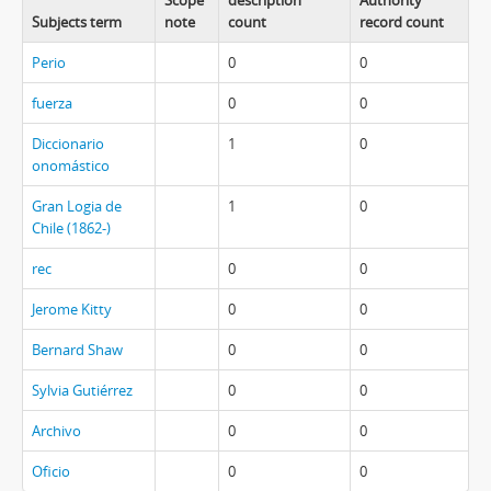
Scope
description
Authority
Subjects term
note
count
record count
Perio
0
0
fuerza
0
0
Diccionario
1
0
onomástico
Gran Logia de
1
0
Chile (1862-)
rec
0
0
Jerome Kitty
0
0
Bernard Shaw
0
0
Sylvia Gutiérrez
0
0
Archivo
0
0
Oficio
0
0