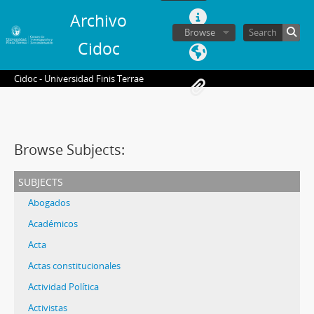
Archivo
Browse
Cidoc
Cidoc - Universidad Finis Terrae
Browse Subjects:
subjects
Abogados
Académicos
Acta
Actas constitucionales
Actividad Política
Activistas