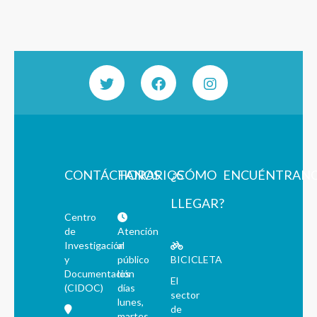
CONTÁCTANOS
HORARIOS
¿CÓMO
ENCUÉNTRAN
LLEGAR?
Centro
de
Atención
Investigación
al
y
público
BICICLETA
Documentación
los
El
(CIDOC)
días
sector
lunes,
de
martes