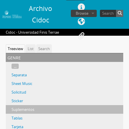
Archivo
Browse
Cidoc
Cidoc - Universidad Finis Terrae
Treeview
List
Search
genre
...
Separata
Sheet Music
Solicitud
Sticker
Suplementos
Tablas
Tarjeta