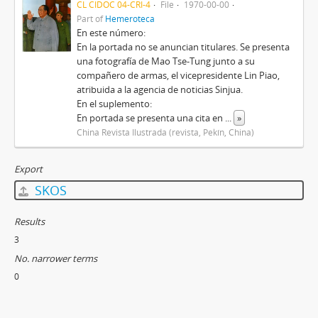
CL CIDOC 04-CRI-4
File
1970-00-00
Part of
Hemeroteca
En este número:
En la portada no se anuncian titulares. Se presenta
una fotografía de Mao Tse-Tung junto a su
compañero de armas, el vicepresidente Lin Piao,
atribuida a la agencia de noticias Sinjua.
En el suplemento:
En portada se presenta una cita en
...
»
China Revista Ilustrada (revista, Pekín, China)
Export
SKOS
Results
3
No. narrower terms
0