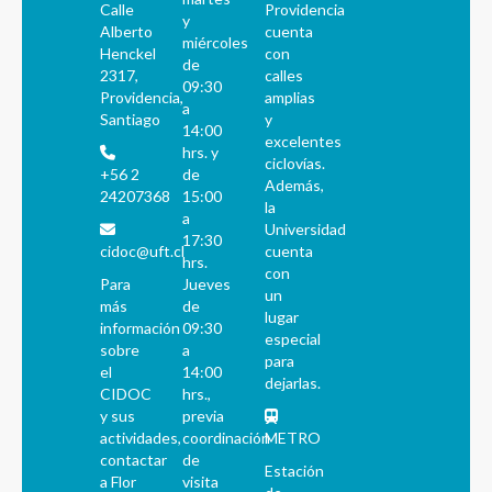
Calle
Providencia
y
Alberto
cuenta
miércoles
Henckel
con
de
2317,
calles
09:30
Providencia,
amplias
a
Santiago
y
14:00
excelentes
hrs. y
ciclovías.
+56 2
de
Además,
24207368
15:00
la
a
Universidad
17:30
cidoc@uft.cl
cuenta
hrs.
con
Para
Jueves
un
más
de
lugar
información
09:30
especial
sobre
a
para
el
14:00
dejarlas.
CIDOC
hrs.,
y sus
previa
actividades,
coordinación
METRO
contactar
de
Estación
a Flor
visita