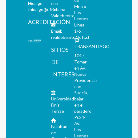
de
Hidalgo
con
Metro
fhidalgo@uft.cl
Roxana
Los
Valdebenito.
Leones.
ACREDITACIÓN
Línea
Email:
1/6.
rvaldebenito@uft.cl
TRANSANTIAGO
SITIOS
104 /
DE
Tomar
en Av.
INTERÉS
Nueva
Providencia
con
Suecia,
Universidad
bajar
Finis
en el
Terrae
paradero
Pc24-
Av.
Facultad
Los
de
Leones