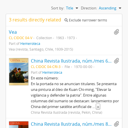
Sort by:
Title
Direction:
Ascending
3 results directly related
Exclude narrower terms
Vea
CL CIDOC 04-V
Collection
1963 - 1973
Part of
Hemeroteca
Vea (revista, Santiago, Chile, 1939-2015)
China Revista Ilustrada, núm./mes 6, año 1970
CL CIDOC 04-CRI-3
File
1970-00-00
Part of
Hemeroteca
En este número:
En la portada no se anuncian titulares. Se presenta
una pintura al óleo de Kuan Chi-ming, "Elevar la
vigilancia y defender la patria". Entre algunas
columnas del sumario se destacan: lanzamiento por
China del primer satélite artificial de
...
»
China Revista Ilustrada (revista, Pekín, China)
China Revista Ilustrada, núm./mes 8, año 1970