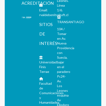
Leones.
ACREDITACIÓN
Línea
Email:
1/6.
rvaldebenito@uft.cl
TRANSANTIAGO
SITIOS
104 /
DE
Tomar
en Av.
INTERÉS
Nueva
Providencia
con
Suecia,
Universidad
bajar
Finis
en el
Terrae
paradero
Pc24-
Av.
Facultad
Los
de
Leones
Comunicaciones
esquina
y
Av
Humanidades
Eliodoro