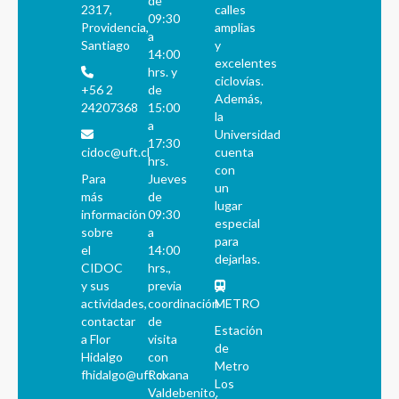
de
2317,
calles
09:30
Providencia,
amplias
a
Santiago
y
14:00
excelentes
hrs. y
ciclovías.
+56 2
de
Además,
24207368
15:00
la
a
Universidad
17:30
cidoc@uft.cl
cuenta
hrs.
con
Para
Jueves
un
más
de
lugar
información
09:30
especial
sobre
a
para
el
14:00
dejarlas.
CIDOC
hrs.,
y sus
previa
actividades,
coordinación
METRO
contactar
de
Estación
a Flor
visita
de
Hidalgo
con
Metro
fhidalgo@uft.cl
Roxana
Los
Valdebenito.