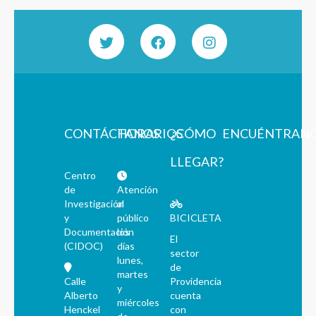
CONTÁCTANOS
HORARIOS
¿CÓMO
ENCUÉNTRAN
LLEGAR?
Centro
de
Atención
Investigación
al
y
público
BICICLETA
Documentación
los
El
(CIDOC)
días
sector
lunes,
de
martes
Calle
Providencia
y
Alberto
cuenta
miércoles
Henckel
con