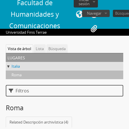
Facultad de
sesión
Humanidades y
Navegar
Comunicaciones
Universidad Finis Terrae
Vista de árbol
Lista
Búsqueda
lugares
Italia
Roma
Filtros
Roma
Related Descripción archivística (4)