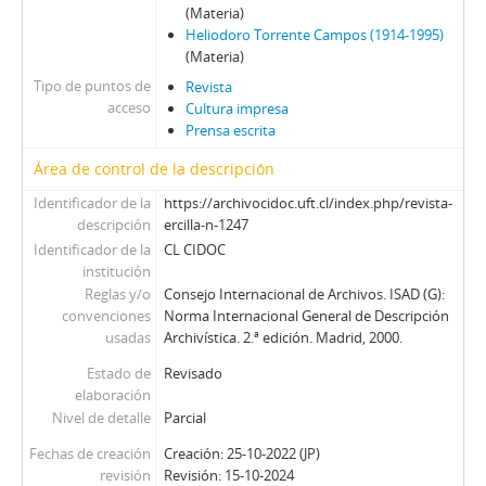
01671 - Revista Ercilla. Año XXXIII, N° 1671
(Materia)
01672 - Revista Ercilla. Año XXXIII, N° 1672
Heliodoro Torrente Campos (1914-1995)
(Materia)
01673 - Revista Ercilla. Año XXXIII, N° 1673
Tipo de puntos de
01674 - Revista Ercilla. Año XXXIII, N° 1674
Revista
acceso
Cultura impresa
01675 - Revista Ercilla. Año XXXIII, N° 1675
Prensa escrita
01676 - Revista Ercilla. Año XXXIII, N° 1676
01677 - Revista Ercilla. Año XXXIII, N° 1677
Área de control de la descripción
01678 - Revista Ercilla. Año XXXIII, N° 1678
Identificador de la
https://archivocidoc.uft.cl/index.php/revista-
01679 - Revista Ercilla. Año XXXIII, N° 1679
descripción
ercilla-n-1247
01680 - Revista Ercilla. Año XXXIII, N° 1680
Identificador de la
CL CIDOC
01681 - Revista Ercilla. Año XXXII, N° 1681
institución
Reglas y/o
Consejo Internacional de Archivos. ISAD (G):
01682 - Revista Ercilla. Año XXXIII, N° 1682
convenciones
Norma Internacional General de Descripción
01683 - Revista Ercilla. Año XXXIII, N° 1683
usadas
Archivística. 2.ª edición. Madrid, 2000.
01687 - Revista Ercilla. Año XXXIII, N° 1687
Estado de
01688 - Revista Ercilla. Año XXXIII, N° 1688
Revisado
elaboración
01689 - Revista Ercilla. Año XXXIII, N° 1689
Nivel de detalle
Parcial
01690 - Revista Ercilla. Año XXXIII, N° 1690
01691 - Revista Ercilla. Año XXXIII, N° 1691
Fechas de creación
Creación: 25-10-2022 (JP)
revisión
Revisión: 15-10-2024
01691-1 - Revista Ercilla. Año XXXIII, N° 1691