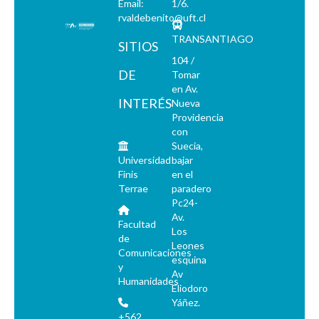
Email:
1/6.
rvaldebenito@uft.cl
TRANSANTIAGO
SITIOS
104 /
DE
Tomar
en Av.
INTERÉS
Nueva
Providencia
con
Suecia,
Universidad
bajar
Finis
en el
Terrae
paradero
Pc24-
Av.
Facultad
Los
de
Leones
Comunicaciones
esquina
y
Av
Humanidades
Eliodoro
Yáñez.
+562