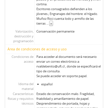
01634 - Revista Ercilla. Año XXXII, N° 1634
cortina.
Escritores consagrados defienden a los
01635 - Revista Ercilla. Año XXXII, N° 1635
jóvenes.; Engranajes del hombre: el hígado.
01636 - Revista Ercilla. Año XXXII, N° 1636
Muñoz Ricci cuenta lodo y armiño de las
01637 - Revista Ercilla. Año XXXII, N° 1637
tierras
...
»
01638 - Revista Ercilla. Año XXXII, N° 1638
Valorización,
Conservación permanente
01639 - Revista Ercilla. Año XXXII, N° 1639
destrucción y
01640 - Revista Ercilla. Año XXXII, N° 1640
programación
01641 - Revista Ercilla. Año XXXII, N° 1641
Área de condiciones de acceso y uso
01642 - Revista Ercilla. Año XXXII, N° 1642
01643 - Revista Ercilla. Año XXXII, N° 1643
Condiciones de
Para acceder al documento será necesario
acceso
enviar un correo electrónico a:
01644 - Revista Ercilla. Año XXXII, N° 1644
rvaldebenito@uft.cl , donde se especificará el
01645 - Revista Ercilla. Año XXXII, N° 1645
tipo de consulta.
01646 - Revista Ercilla. Año XXXII, N° 1646
Se puede acceder en soporte papel.
01647 - Revista Ercilla. Año XXXII, N° 1647
Idioma del
español
01648 - Revista Ercilla. Año XXXII, N° 1648
material
01649 - Revista Ercilla. Año XXXII, N° 1649
Características
Estado de conservación malo. Fragilidad,
01650 - Revista Ercilla. Año XXXIII, N° 1650
físicas y requisitos
friabilidad y amarillamiento de papel.
01650-1 - Revista Ercilla. Año XXXIII, N° 1650
técnicos
Desprendimiento de portada, hojas y