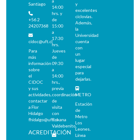
a
Santiago
y
14:00
excelentes
hrs. y
ciclovías.
+56 2
de
Además,
24207368
15:00
la
a
Universidad
17:30
cidoc@uft.cl
cuenta
hrs.
con
Para
Jueves
un
más
de
lugar
información
09:30
especial
sobre
a
para
el
14:00
dejarlas.
CIDOC
hrs.,
y sus
previa
actividades,
coordinación
METRO
contactar
de
Estación
a Flor
visita
de
Hidalgo
con
Metro
fhidalgo@uft.cl
Roxana
Los
Valdebenito.
Leones.
ACREDITACIÓN
Línea