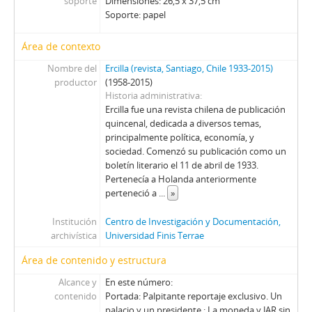
soporte
Dimensiones: 26,5 x 37,5 cm
01612 - Revista Ercilla. Año XXXII, N° 1612
Soporte: papel
01613 - Revista Ercilla. Año XXXII, N° 1613
01614 - Revista Ercilla. Año XXXII, N° 1614
Área de contexto
01615 - Revista Ercilla. Año XXXII, N° 1615
Nombre del
Ercilla (revista, Santiago, Chile 1933-2015)
01616 - Revista Ercilla. Año XXXII, N° 1616
productor
(1958-2015)
01617 - Revista Ercilla. Año XXXII, N° 1617
Historia administrativa
01618 - Revista Ercilla. Año XXXII, N° 1618
Ercilla fue una revista chilena de publicación
01619 - Revista Ercilla. Año XXXII, N° 1619
quincenal, dedicada a diversos temas,
principalmente política, economía, y
01622 - Revista Ercilla. Año XXXII, N° 1622
sociedad. Comenzó su publicación como un
01623 - Revista Ercilla. Año XXXII, N° 1623
boletín literario el 11 de abril de 1933.
01624 - Revista Ercilla. Año XXXII, N° 1624
Pertenecía a Holanda anteriormente
01625 - Revista Ercilla. Año XXXII, N° 1625
perteneció a
...
»
01626 - Revista Ercilla. Año XXXII, N° 1626
Institución
Centro de Investigación y Documentación,
01627 - Revista Ercilla. Año XXXII, N° 1627
archivística
Universidad Finis Terrae
01628 - Revista Ercilla. Año XXXII, N° 1628
01629 - Revista Ercilla. Año XXXII, N° 1629
Área de contenido y estructura
01630 - Revista Ercilla. Año XXXII, N° 1630
Alcance y
En este número:
01631 - Revista Ercilla. Año XXXII, N° 1631
contenido
Portada: Palpitante reportaje exclusivo. Un
01632 - Revista Ercilla. Año XXXII, N° 1632
palacio y un presidente.; La moneda y JAR sin