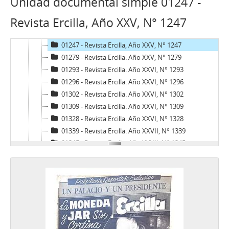
Unidad documental simple 01247 -
E - Ercilla
Revista Ercilla, Año XXV, N° 1247
01196 - Revista Ercilla. Año XXIV, N° 1196
01224 - Revista Ercilla. Año XXIV, N° 1224
01247 - Revista Ercilla, Año XXV, N° 1247
01279 - Revista Ercilla. Año XXV, N° 1279
01293 - Revista Ercilla. Año XXVI, N° 1293
01296 - Revista Ercilla. Año XXVI, N° 1296
01302 - Revista Ercilla. Año XXVI, N° 1302
01309 - Revista Ercilla. Año XXVI, N° 1309
01328 - Revista Ercilla. Año XXVI, N° 1328
01339 - Revista Ercilla. Año XXVII, N° 1339
01345 - Revista Ercilla. Año XXVII, N° 1345
01351 - Revista Ercilla. Año XXVII, N° 1351
01352 - Revista Ercilla. Año XXVII, N° 1352
01357 - Revista Ercilla. Año XXVII, N° 1357
01359 - Revista Ercilla. Año XXVII, N° 1359
01360 - Revista Ercilla. Año XXVI, N° 1360
01363 - Revista Ercilla. Año XXVII, N° 1363