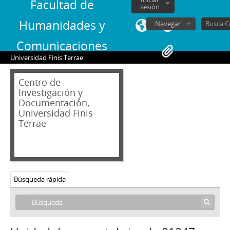
Facultad de
sesión
Humanidades y
Navegar
Comunicaciones
Universidad Finis Terrae
Centro de
Investigación y
Documentación,
04 - Hemeroteca
Universidad Finis
AB - Andrés Bello: Revista de Literatura y Arte
Terrae
AN - Algo Nuevo
CRI - China Revista Ilustrada
CV - Chile vencerá: Órgano Oficial de la Juventud Socialista de Chile
C - Contrapunto. Periodismo universitario
CEP - Cuadernos de Educación Popular
Búsqueda rápida
CU - Cuncuna
D - Desfile
DyT - Diálogo y Transición
Di - Dinacos