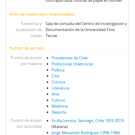
01651 - Revista Ercilla. Año XXXIII, N° 1651
contraportada; roturas de papel en bordes
01652 - Revista Ercilla. Año XXXIII, N° 1652
Área de materiales relacionados
01653 - Revista Ercilla. Año XXXIII, N° 1653
01654 - Revista Ercilla. Año XXXIII, N° 1654
Existencia y
Sala de consulta del Centro de Investigación y
01655 - Revista Ercilla. Año XXXIII, N° 1655
localización de
Documentación de la Universidad Finis
copias
Terrae.
01656 - Revista Ercilla. Año XXXIII, N° 1656
01657 - Revista Ercilla. Año XXXIII, N° 1657
Puntos de acceso
01658 - Revista Ercilla. Año XXXIII, N° 1658
Puntos de acceso
01659 - Revista Ercilla. Año XXXIII, N° 1659
Presidentes de Chile
por materia
Políticos/as chilenos/as
01660 - Revista Ercilla. Año XXXIII, N° 1660
Política
01661 - Revista Ercilla. Año XXXIII, N° 1661
Cine
01662 - Revista Ercilla. Año XXXIII, N° 1662
Crónica
01663 - Revista Ercilla. Año XXXIII, N° 1663
Literatura
01664 - Revista Ercilla. Año XXXIII, N° 1664
Arte
Cultura
01665 - Revista Ercilla. Año XXXIII, N° 1665
Medicina
01666 - Revista Ercilla. Año XXXIII, N° 1666
Deporte
01667 - Revista Ercilla. Año XXXIII, N° 1667
Puntos de acceso
Ercilla (revista, Santiago, Chile 1933-2015)
01669 - Revista Ercilla. Año XXXIII, N° 1669
por autoridad
(Materia)
01670 - Revista Ercilla. Año XXXIII, N° 1670
Jorge Alessandri Rodríguez (1896-1986)