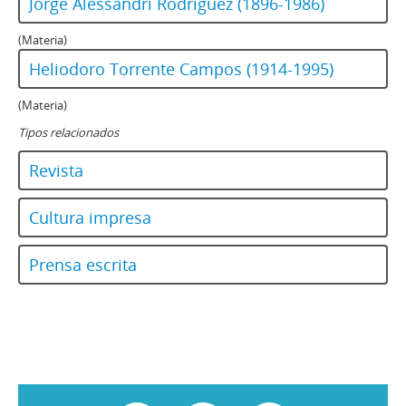
Jorge Alessandri Rodríguez (1896-1986)
159 - Revista Ercilla. Año XXXIV, Nº 1754
160 - Revista Ercilla. Año XXXIV, Nº 1758
(Materia)
161 - Revista Ercilla. Año XXXIV, Nº 1759
Heliodoro Torrente Campos (1914-1995)
162 - Revista Ercilla. Año XXXIV, Nº 1760
163 - Revista Ercilla. Año XXXIV, Nº 1761
(Materia)
164 - Revista Ercilla. Año XXXIV, Nº 1762
Tipos relacionados
165 - Revista Ercilla. Año XXXIV, Nº 1763
ER - El Rebelde del MIR
Revista
EV - Eva
H - Hoy (Magazine)
Cultura impresa
LG - La Gironda
LPa - La Patria
Prensa escrita
LP - La Prensa
M - Margarita
M - Mayoría
MJ - Mensaje
NCh - Nosotros Los Chilenos
OFNPL - Órgano Oficial del Frente Nacionalista Patria y Libertad