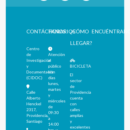
CONTÁCTANOS
HORARIOS
¿CÓMO
ENCUÉNTRAN
LLEGAR?
Centro
de
Atención
Investigación
al
y
público
BICICLETA
Documentación
los
El
(CIDOC)
días
sector
lunes,
de
martes
Calle
Providencia
y
Alberto
cuenta
miércoles
Henckel
con
de
2317,
calles
09:30
Providencia,
amplias
a
Santiago
y
14:00
excelentes
hrs. y