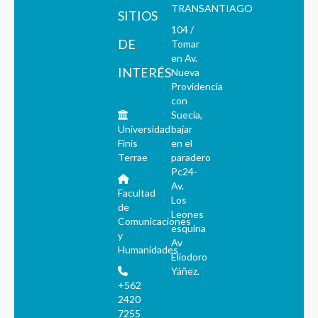
TRANSANTIAGO
SITIOS
104 /
DE
Tomar
en Av.
INTERÉS
Nueva
Providencia
con
Suecia,
Universidad
bajar
Finis
en el
Terrae
paradero
Pc24-
Av.
Facultad
Los
de
Leones
Comunicaciones
esquina
y
Av
Humanidades
Eliodoro
Yáñez.
+562
2420
7255