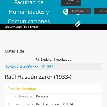
Facultad de
sesión
Humanidades y
Navegar
Comunicaciones
Universidad Finis Terrae
Materia de
Explorar 1 resultados
Revista Ercilla. Año XXXII, N° 1617
Raúl Hasbún Zaror (1933-)
Área de identidad
Tipo de entidad
Persona
Forma autorizada
Raúl Hasbún Zaror (1933-)