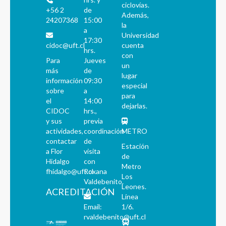
ciclovías.
+56 2
de
Además,
24207368
15:00
la
a
Universidad
17:30
cidoc@uft.cl
cuenta
hrs.
con
Para
Jueves
un
más
de
lugar
información
09:30
especial
sobre
a
para
el
14:00
dejarlas.
CIDOC
hrs.,
y sus
previa
actividades,
coordinación
METRO
contactar
de
Estación
a Flor
visita
de
Hidalgo
con
Metro
fhidalgo@uft.cl
Roxana
Los
Valdebenito.
Leones.
ACREDITACIÓN
Línea
Email:
1/6.
rvaldebenito@uft.cl