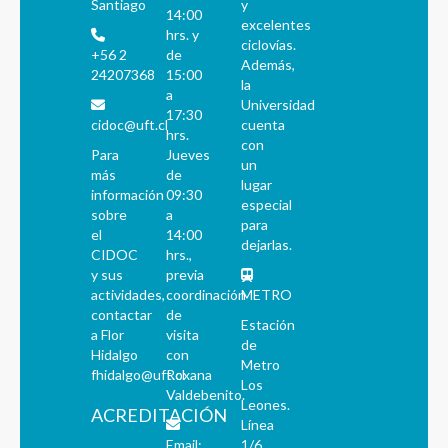
Santiago
y
14:00
excelentes
hrs. y
ciclovías.
+56 2
de
Además,
24207368
15:00
la
a
Universidad
17:30
cidoc@uft.cl
cuenta
hrs.
con
Para
Jueves
un
más
de
lugar
información
09:30
especial
sobre
a
para
el
14:00
dejarlas.
CIDOC
hrs.,
y sus
previa
actividades,
coordinación
METRO
contactar
de
Estación
a Flor
visita
de
Hidalgo
con
Metro
fhidalgo@uft.cl
Roxana
Los
Valdebenito.
Leones.
ACREDITACIÓN
Línea
Email:
1/6.