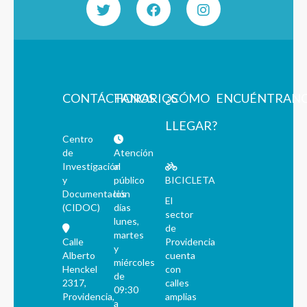
CONTÁCTANOS
HORARIOS
¿CÓMO
ENCUÉNTRAN
LLEGAR?
Centro
de
Atención
Investigación
al
y
público
BICICLETA
Documentación
los
El
(CIDOC)
días
sector
lunes,
de
martes
Calle
Providencia
y
Alberto
cuenta
miércoles
Henckel
con
de
2317,
calles
09:30
Providencia,
amplias
a