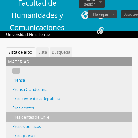
Facultad de
sesión
Humanidades y
Navegar
Comunicaciones
Universidad Finis Terrae
Vista de árbol
Lista
Búsqueda
materias
...
Prensa
Prensa Clandestina
Presidente de la República
Presidentes
Presidentes de Chile
Presos políticos
Presupuesto