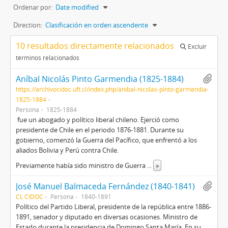
Ordenar por:
Date modified
Direction:
Clasificación en orden ascendente
10 resultados directamente relacionados
Excluir
términos relacionados
Aníbal Nicolás Pinto Garmendia (1825-1884)
https://archivocidoc.uft.cl/index.php/anibal-nicolas-pinto-garmendia-
1825-1884
Persona
1825-1884
​ fue un abogado y político liberal chileno. Ejerció como
presidente de Chile en el periodo 1876-1881. Durante su
gobierno, comenzó la Guerra del Pacífico, que enfrentó a los
aliados Bolivia y Perú contra Chile.
Previamente había sido ministro de Guerra
...
»
José Manuel Balmaceda Fernández (1840-1841)
CL CIDOC
Persona
1840-1891
Político del Partido Liberal, presidente de la república entre 1886-
1891, senador y diputado en diversas ocasiones. Ministro de
Estado durante la presidencia de Domingo Santa María. En su