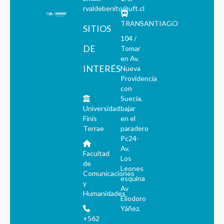
rvaldebenito@uft.cl
TRANSANTIAGO
SITIOS
104 /
DE
Tomar
en Av.
INTERÉS
Nueva
Providencia
con
Suecia,
Universidad
bajar
Finis
en el
Terrae
paradero
Pc24-
Av.
Facultad
Los
de
Leones
Comunicaciones
esquina
y
Av
Humanidades
Eliodoro
Yáñez.
+562