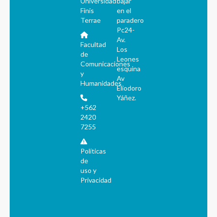
Universidad
bajar
Finis
en el
Terrae
paradero
Pc24-
Av.
Facultad
Los
de
Leones
Comunicaciones
esquina
y
Av
Humanidades
Eliodoro
Yáñez.
+562
2420
7255
Políticas
de
uso y
Privacidad