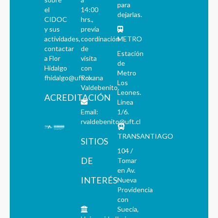
para
el
14:00
dejarlas.
CIDOC
hrs.,
y sus
previa
actividades,
coordinación
METRO
contactar
de
Estación
a Flor
visita
de
Hidalgo
con
Metro
fhidalgo@uft.cl
Roxana
Los
Valdebenito.
Leones.
ACREDITACIÓN
Línea
Email:
1/6.
rvaldebenito@uft.cl
TRANSANTIAGO
SITIOS
104 /
DE
Tomar
en Av.
INTERÉS
Nueva
Providencia
con
Suecia,