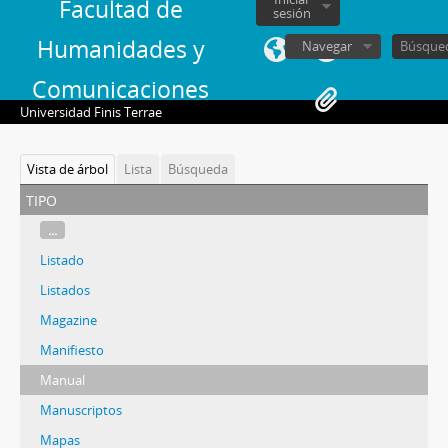
Facultad de
sesión
Humanidades y
Navegar
Comunicaciones
Universidad Finis Terrae
Vista de árbol
Lista
Búsqueda
tipo
...
Listado
Listados
Magazine
Manifiesto
Manual
Manuscriptos
Mapas