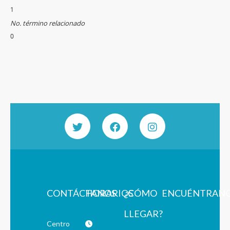
1
No. término relacionado
0
CONTÁCTANOS
HORARIOS
¿CÓMO
ENCUÉNTRAN
LLEGAR?
Centro