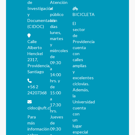
de
Atención
Investigación
al
y
público
BICICLETA
Documentación
los
El
(CIDOC)
días
sector
lunes,
de
martes
Calle
Providencia
y
Alberto
cuenta
miércoles
Henckel
con
de
2317,
calles
09:30
Providencia,
amplias
a
Santiago
y
14:00
excelentes
hrs. y
ciclovías.
+56 2
de
Además,
24207368
15:00
la
a
Universidad
17:30
cidoc@uft.cl
cuenta
hrs.
con
Para
Jueves
un
más
de
lugar
información
09:30
especial
sobre
a