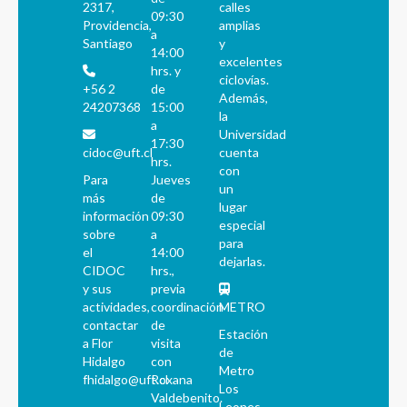
2317,
calles
09:30
Providencia,
amplias
a
Santiago
y
14:00
excelentes
hrs. y
ciclovías.
+56 2
de
Además,
24207368
15:00
la
a
Universidad
17:30
cidoc@uft.cl
cuenta
hrs.
con
Para
Jueves
un
más
de
lugar
información
09:30
especial
sobre
a
para
el
14:00
dejarlas.
CIDOC
hrs.,
y sus
previa
actividades,
coordinación
METRO
contactar
de
Estación
a Flor
visita
de
Hidalgo
con
Metro
fhidalgo@uft.cl
Roxana
Los
Valdebenito.
Leones.