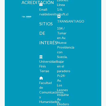
ACREDITACIÓN
Línea
Email:
1/6.
rvaldebenito@uft.cl
TRANSANTIAGO
SITIOS
104 /
DE
Tomar
en Av.
INTERÉS
Nueva
Providencia
con
Suecia,
Universidad
bajar
Finis
en el
Terrae
paradero
Pc24-
Av.
Facultad
Los
de
Leones
Comunicaciones
esquina
y
Av
Humanidades
Eliodoro