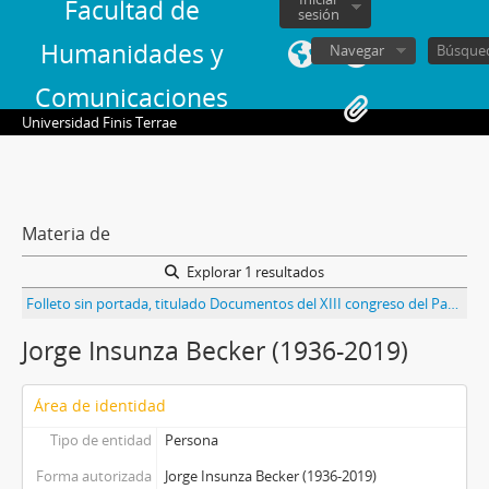
Facultad de
sesión
Humanidades y
Navegar
Comunicaciones
Universidad Finis Terrae
Materia de
Explorar 1 resultados
Folleto sin portada, titulado Documentos del XIII congreso del Partido Comunista de Chile 1965 (10 al 17 de octubre de 1965), edición La unidad socialista-comunista cimiento del movimiento popular, núm., 2
Jorge Insunza Becker (1936-2019)
Área de identidad
Tipo de entidad
Persona
Forma autorizada
Jorge Insunza Becker (1936-2019)