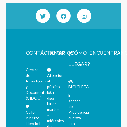
CONTÁCTANOS
HORARIOS
¿CÓMO
ENCUÉNTRAN
LLEGAR?
Centro
de
Atención
Investigación
al
y
público
BICICLETA
Documentación
los
El
(CIDOC)
días
sector
lunes,
de
martes
Calle
Providencia
y
Alberto
cuenta
miércoles
Henckel
con
de