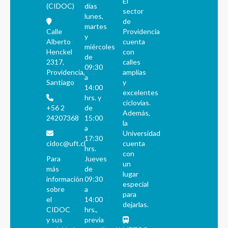
El
(CIDOC)
días
sector
lunes,
de
martes
Calle
Providencia
y
Alberto
cuenta
miércoles
Henckel
con
de
2317,
calles
09:30
Providencia,
amplias
a
Santiago
y
14:00
excelentes
hrs. y
ciclovías.
+56 2
de
Además,
24207368
15:00
la
a
Universidad
17:30
cidoc@uft.cl
cuenta
hrs.
con
Para
Jueves
un
más
de
lugar
información
09:30
especial
sobre
a
para
el
14:00
dejarlas.
CIDOC
hrs.,
y sus
previa