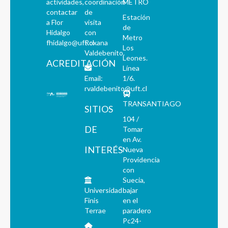
actividades,
coordinación
METRO
contactar
de
Estación
a Flor
visita
de
Hidalgo
con
Metro
fhidalgo@uft.cl
Roxana
Los
Valdebenito.
Leones.
ACREDITACIÓN
Línea
Email:
1/6.
rvaldebenito@uft.cl
TRANSANTIAGO
SITIOS
104 /
DE
Tomar
en Av.
INTERÉS
Nueva
Providencia
con
Suecia,
Universidad
bajar
Finis
en el
Terrae
paradero
Pc24-