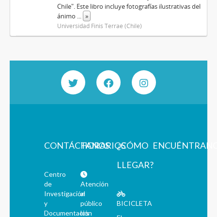
Chile". Este libro incluye fotografías ilustrativas del
ánimo
...
»
Universidad Finis Terrae (Chile)
CONTÁCTANOS
HORARIOS
¿CÓMO
ENCUÉNTRAN
LLEGAR?
Centro
de
Atención
Investigación
al
y
público
BICICLETA
Documentación
los