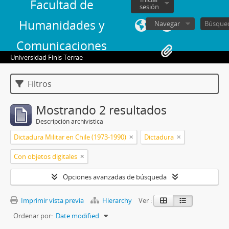
Facultad de
sesión
Humanidades y
Navegar
Comunicaciones
Universidad Finis Terrae
Filtros
Mostrando 2 resultados
Descripción archivística
Dictadura Militar en Chile (1973-1990)
Dictadura
Con objetos digitales
Opciones avanzadas de búsqueda
Imprimir vista previa
Hierarchy
Ver :
Ordenar por:
Date modified