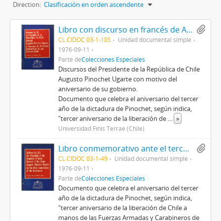
Direction:
Clasificación en orden ascendente
Libro con discurso en francés de Augusto Pinochet, con motivo de la conmemoración del tercer aniversario del Gobierno, titulado Discours de M. le Président de la République du Chilí, Général Augusto Pinochet Ugarte, à l'occasion du Troisième Anniversaire de son Gouvernement
CL CIDOC 03-1-105
Unidad documental simple
1976-09-11
Parte de
Colecciones Especiales
Discursos del Presidente de la República de Chile
Augusto Pinochet Ugarte con motivo del
aniversario de su gobierno.
Documento que celebra el aniversario del tercer
año de la dictadura de Pinochet, según indica,
"tercer aniversario de la liberación de
...
»
Universidad Finis Terrae (Chile)
Libro conmemorativo ante el tercer aniversario del gobierno de Augusot Pinochet, titulado Adress by H.E. the President of the Republic of Chile General of the Army Augusto Pinochet Ugarte on the third anniversary oh the Goverment
CL CIDOC 03-1-49
Unidad documental simple
1976-09-11
Parte de
Colecciones Especiales
Documento que celebra el aniversario del tercer
año de la dictadura de Pinochet, según indica,
"tercer aniversario de la liberación de Chile a
manos de las Fuerzas Armadas y Carabineros de