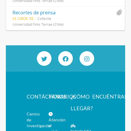
Universidad Finis Terrae (Chile)
Recortes de prensa
CL CIDOC 05
Collectie
Universidad Finis Terrae (Chile)
CONTÁCTANOS
HORARIOS
¿CÓMO
ENCUÉNTRAN
LLEGAR?
Centro
de
Atención
Investigación
al