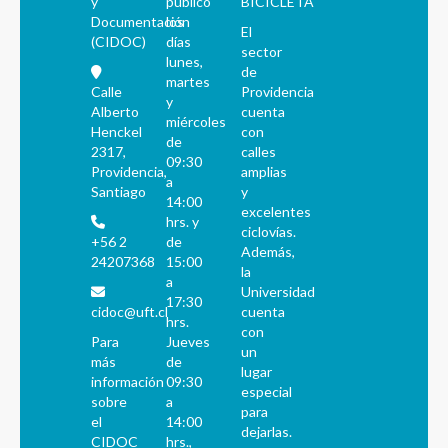
y
público
BICICLETA
Documentación
los
El
(CIDOC)
días
sector
lunes,
de
martes
Calle
Providencia
y
Alberto
cuenta
miércoles
Henckel
con
de
2317,
calles
09:30
Providencia,
amplias
a
Santiago
y
14:00
excelentes
hrs. y
ciclovías.
+56 2
de
Además,
24207368
15:00
la
a
Universidad
17:30
cidoc@uft.cl
cuenta
hrs.
con
Para
Jueves
un
más
de
lugar
información
09:30
especial
sobre
a
para
el
14:00
dejarlas.
CIDOC
hrs.,