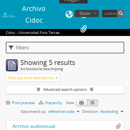
Archivo
Blader
Cidoc
Cidoc - Universidad Finis Terrae
Filters
Showing 5 results
Archivistische beschrijving
Only top-level descriptions
Advanced search options
Print preview
Hierarchy
View:
Gesorteerd op:
referentie code
Direction:
Ascending
Archivo audiovisual