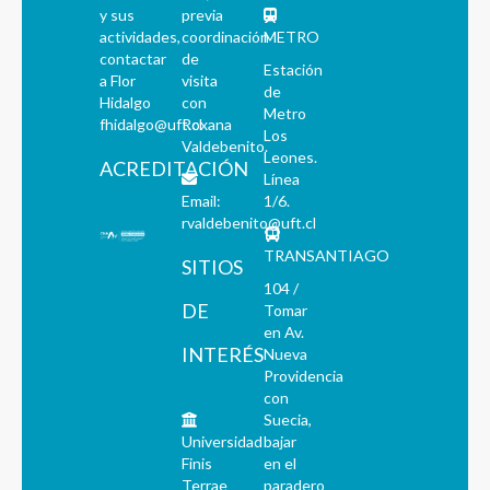
y sus
previa
actividades,
coordinación
METRO
contactar
de
Estación
a Flor
visita
de
Hidalgo
con
Metro
fhidalgo@uft.cl
Roxana
Los
Valdebenito.
Leones.
ACREDITACIÓN
Línea
Email:
1/6.
rvaldebenito@uft.cl
TRANSANTIAGO
SITIOS
104 /
DE
Tomar
en Av.
INTERÉS
Nueva
Providencia
con
Suecia,
Universidad
bajar
Finis
en el
Terrae
paradero