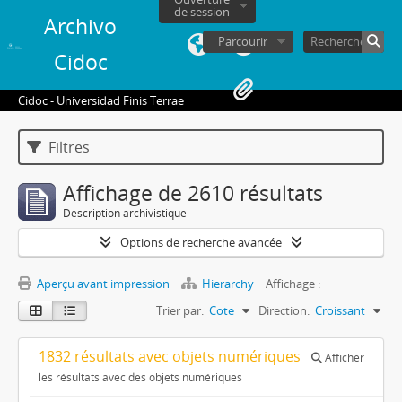
de session
Archivo
Parcourir
Cidoc
Cidoc - Universidad Finis Terrae
Filtres
Affichage de 2610 résultats
Description archivistique
Options de recherche avancée
Aperçu avant impression
Hierarchy
Affichage :
Trier par:
Cote
Direction:
Croissant
1832 résultats avec objets numériques
Afficher
les résultats avec des objets numériques