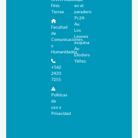
Finis
en el
Terrae
paradero
Pc24-
Av.
Facultad
Los
de
Leones
Comunicaciones
esquina
y
Av
Humanidades
Eliodoro
Yáñez.
+562
2420
7255
Políticas
de
uso y
Privacidad