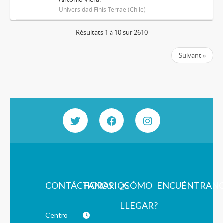
Universidad Finis Terrae (Chile)
Résultats 1 à 10 sur 2610
Suivant »
CONTÁCTANOS
HORARIOS
¿CÓMO
ENCUÉNTRAN
LLEGAR?
Centro