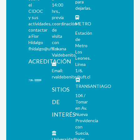
para
el
14:00
dejarlas.
CIDOC
hrs.,
y sus
previa
actividades,
coordinación
METRO
contactar
de
Estación
a Flor
visita
de
Hidalgo
con
Metro
fhidalgo@uft.cl
Roxana
Los
Valdebenito.
Leones.
ACREDITACIÓN
Línea
Email:
1/6.
rvaldebenito@uft.cl
TRANSANTIAGO
SITIOS
104 /
DE
Tomar
en Av.
INTERÉS
Nueva
Providencia
con
Suecia,
Universidad
bajar