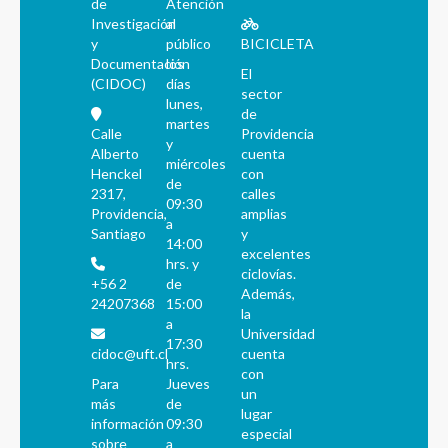
de
Atención
Investigación
al
y
público
BICICLETA
Documentación
los
El
(CIDOC)
días
sector
lunes,
de
martes
Calle
Providencia
y
Alberto
cuenta
miércoles
Henckel
con
de
2317,
calles
09:30
Providencia,
amplias
a
Santiago
y
14:00
excelentes
hrs. y
ciclovías.
+56 2
de
Además,
24207368
15:00
la
a
Universidad
17:30
cidoc@uft.cl
cuenta
hrs.
con
Para
Jueves
un
más
de
lugar
información
09:30
especial
sobre
a