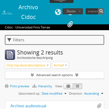
Archivo
Blader
Cidoc
Cidoc - Universidad Finis Terrae
Filters
Showing 2 results
Archivistische beschrijving
Only top-level descriptions
Archief
Advanced search options
Print preview
Hierarchy
View:
Gesorteerd op:
Date modified
Direction:
Ascending
Archivo audiovisual