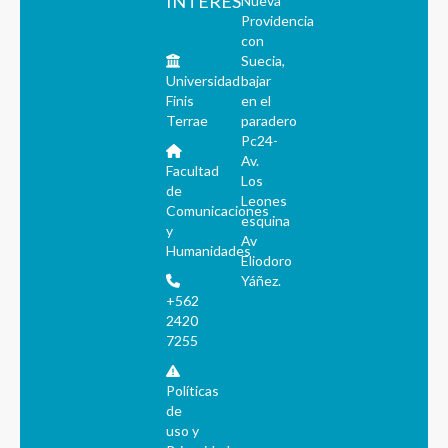
INTERÉS
Nueva
Providencia
con
Suecia,
Universidad
bajar
Finis
en el
Terrae
paradero
Pc24-
Av.
Facultad
Los
de
Leones
Comunicaciones
esquina
y
Av
Humanidades
Eliodoro
Yáñez.
+562
2420
7255
Políticas
de
uso y