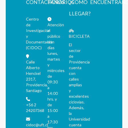
CONTÁCTANOS
HORARIOS
¿CÓMO
ENCUÉNTRAN
LLEGAR?
Centro
de
Atención
Investigación
al
y
público
BICICLETA
Documentación
los
El
(CIDOC)
días
sector
lunes,
de
martes
Calle
Providencia
y
Alberto
cuenta
miércoles
Henckel
con
de
2317,
calles
09:30
Providencia,
amplias
a
Santiago
y
14:00
excelentes
hrs. y
ciclovías.
+56 2
de
Además,
24207368
15:00
la
a
Universidad
17:30
cidoc@uft.cl
cuenta
hrs.