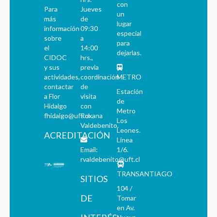
con
Para
Jueves
un
más
de
lugar
información
09:30
especial
sobre
a
para
el
14:00
dejarlas.
CIDOC
hrs.,
y sus
previa
actividades,
coordinación
METRO
contactar
de
Estación
a Flor
visita
de
Hidalgo
con
Metro
fhidalgo@uft.cl
Roxana
Los
Valdebenito.
Leones.
ACREDITACIÓN
Línea
Email:
1/6.
rvaldebenito@uft.cl
TRANSANTIAGO
SITIOS
104 /
DE
Tomar
en Av.