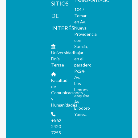
TRANSANTIAGO
SITIOS
104 /
DE
Tomar
en Av.
INTERÉS
Nueva
Providencia
con
Suecia,
Universidad
bajar
Finis
en el
Terrae
paradero
Pc24-
Av.
Facultad
Los
de
Leones
Comunicaciones
esquina
y
Av
Humanidades
Eliodoro
Yáñez.
+562
2420
7255