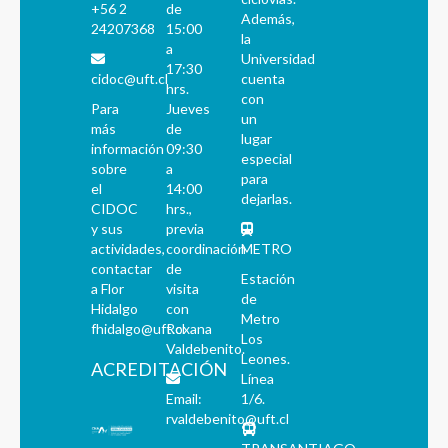
+56 2
de
Además,
24207368
15:00
la
a
Universidad
17:30
cidoc@uft.cl
cuenta
hrs.
con
Para
Jueves
un
más
de
lugar
información
09:30
especial
sobre
a
para
el
14:00
dejarlas.
CIDOC
hrs.,
y sus
previa
actividades,
coordinación
METRO
contactar
de
Estación
a Flor
visita
de
Hidalgo
con
Metro
fhidalgo@uft.cl
Roxana
Los
Valdebenito.
Leones.
ACREDITACIÓN
Línea
Email:
1/6.
rvaldebenito@uft.cl