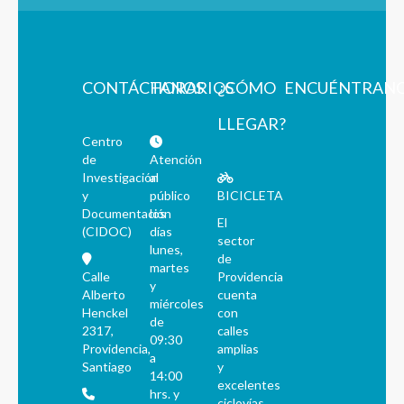
CONTÁCTANOS
HORARIOS
¿CÓMO
ENCUÉNTRAN
LLEGAR?
Centro
de
Atención
Investigación
al
y
público
BICICLETA
Documentación
los
El
(CIDOC)
días
sector
lunes,
de
martes
Calle
Providencia
y
Alberto
cuenta
miércoles
Henckel
con
de
2317,
calles
09:30
Providencia,
amplias
a
Santiago
y
14:00
excelentes
hrs. y
ciclovías.