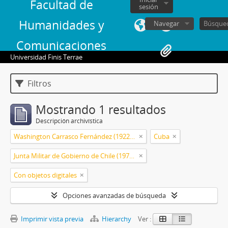
Facultad de
sesión
Humanidades y
Navegar
Comunicaciones
Universidad Finis Terrae
Filtros
Mostrando 1 resultados
Descripción archivística
Washington Carrasco Fernández (1922-2021)
Cuba
Junta Militar de Gobierno de Chile (1973-1990)
Con objetos digitales
Opciones avanzadas de búsqueda
Imprimir vista previa
Hierarchy
Ver :