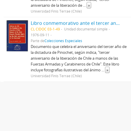
aniversario de la liberación de
...
»
Universidad Finis Terrae (Chile)
Libro conmemorativo ante el tercer aniversario del gobierno de Augusot Pinochet, titulado Adress by H.E. the President of the Republic of Chile General of the Army Augusto Pinochet Ugarte on the third anniversary oh the Goverment
CL CIDOC 03-1-49
Unidad documental simple
1976-09-11
Parte de
Colecciones Especiales
Documento que celebra el aniversario del tercer año de
la dictadura de Pinochet, según indica, "tercer
aniversario de la liberación de Chile a manos de las
Fuerzas Armadas y Carabineros de Chile". Este libro
incluye fotografías ilustrativas del ánimo
...
»
Universidad Finis Terrae (Chile)