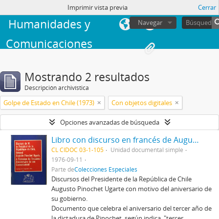
Facultad de
sesión
Imprimir vista previa
Cerrar
Humanidades y
Navegar
Comunicaciones
Mostrando 2 resultados
Descripción archivística
Golpe de Estado en Chile (1973)
Con objetos digitales
Opciones avanzadas de búsqueda
Libro con discurso en francés de Augusto Pinochet, con motivo de la conmemoración del tercer aniversario del Gobierno, titulado Discours de M. le Président de la République du Chilí, Général Augusto Pinochet Ugarte, à l'occasion du Troisième Anniversaire de son Gouvernement
CL CIDOC 03-1-105
Unidad documental simple
1976-09-11
Parte de
Colecciones Especiales
Discursos del Presidente de la República de Chile
Augusto Pinochet Ugarte con motivo del aniversario de
su gobierno.
Documento que celebra el aniversario del tercer año de
la dictadura de Pinochet, según indica, "tercer