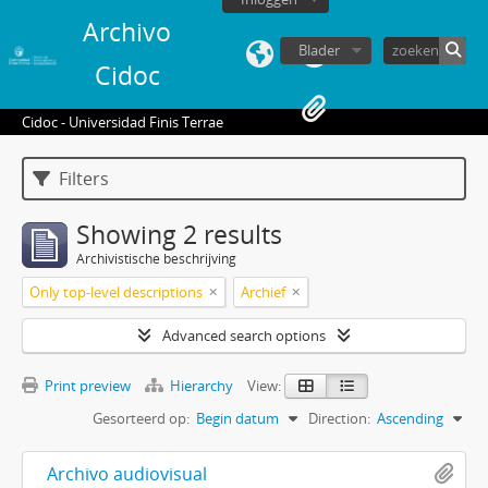
Archivo
Blader
Cidoc
Cidoc - Universidad Finis Terrae
Filters
Showing 2 results
Archivistische beschrijving
Only top-level descriptions
Archief
Advanced search options
Print preview
Hierarchy
View:
Gesorteerd op:
Begin datum
Direction:
Ascending
Archivo audiovisual