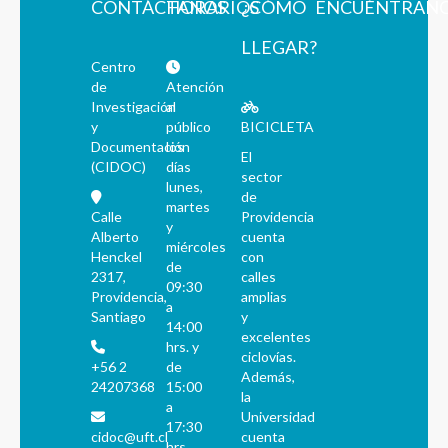
CONTÁCTANOS
HORARIOS
¿CÓMO
ENCUÉNTRAN
LLEGAR?
Centro
de
Atención
Investigación
al
y
público
BICICLETA
Documentación
los
El
(CIDOC)
días
sector
lunes,
de
martes
Calle
Providencia
y
Alberto
cuenta
miércoles
Henckel
con
de
2317,
calles
09:30
Providencia,
amplias
a
Santiago
y
14:00
excelentes
hrs. y
ciclovías.
+56 2
de
Además,
24207368
15:00
la
a
Universidad
17:30
cidoc@uft.cl
cuenta
hrs.