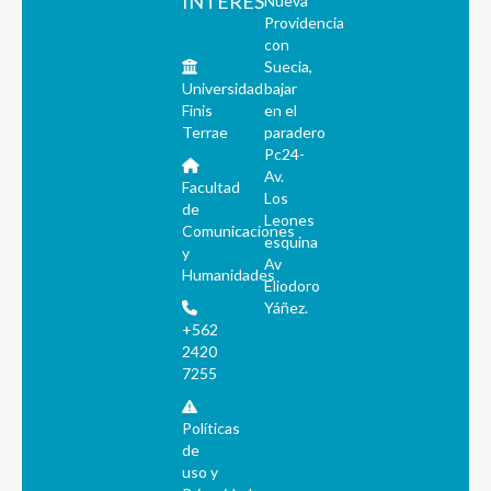
INTERÉS
Nueva
Providencia
con
Suecia,
Universidad
bajar
Finis
en el
Terrae
paradero
Pc24-
Av.
Facultad
Los
de
Leones
Comunicaciones
esquina
y
Av
Humanidades
Eliodoro
Yáñez.
+562
2420
7255
Políticas
de
uso y