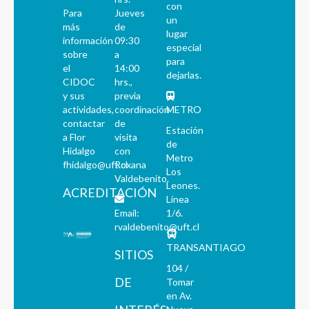
con
Para
Jueves
un
más
de
lugar
información
09:30
especial
sobre
a
para
el
14:00
dejarlas.
CIDOC
hrs.,
y sus
previa
actividades,
coordinación
METRO
contactar
de
Estación
a Flor
visita
de
Hidalgo
con
Metro
fhidalgo@uft.cl
Roxana
Los
Valdebenito.
Leones.
ACREDITACIÓN
Línea
Email:
1/6.
rvaldebenito@uft.cl
TRANSANTIAGO
SITIOS
104 /
DE
Tomar
en Av.