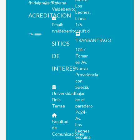
fhidalgo@uft.cl
Roxana
Los
Valdebenito.
Leones.
ACREDITACIÓN
Línea
Email:
1/6.
rvaldebenito@uft.cl
TRANSANTIAGO
SITIOS
104 /
DE
Tomar
en Av.
INTERÉS
Nueva
Providencia
con
Suecia,
Universidad
bajar
Finis
en el
Terrae
paradero
Pc24-
Av.
Facultad
Los
de
Leones
Comunicaciones
esquina