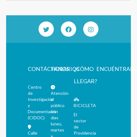
CONTÁCTANOS
HORARIOS
¿CÓMO
ENCUÉNTRAN
LLEGAR?
Centro
de
Atención
Investigación
al
y
público
BICICLETA
Documentación
los
El
(CIDOC)
días
sector
lunes,
de
martes
Calle
Providencia
y