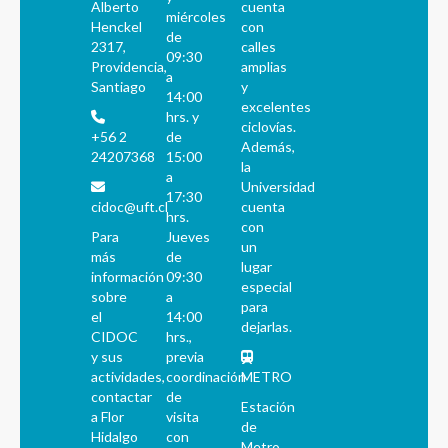
Alberto
cuenta
miércoles
Henckel
con
de
2317,
calles
09:30
Providencia,
amplias
a
Santiago
y
14:00
excelentes
hrs. y
ciclovías.
+56 2
de
Además,
24207368
15:00
la
a
Universidad
17:30
cidoc@uft.cl
cuenta
hrs.
con
Para
Jueves
un
más
de
lugar
información
09:30
especial
sobre
a
para
el
14:00
dejarlas.
CIDOC
hrs.,
y sus
previa
actividades,
coordinación
METRO
contactar
de
Estación
a Flor
visita
de
Hidalgo
con
Metro