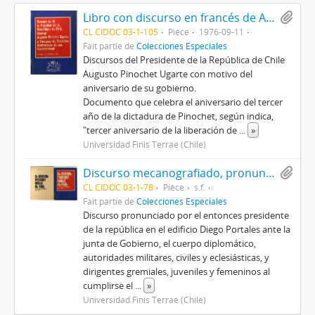
Libro con discurso en francés de Augusto Pinochet, con motivo de la conmemoración del tercer aniversario del Gobierno, titulado Discours de M. le Président de la République du Chilí, Général Augusto Pinochet Ugarte, à l'occasion du Troisième Anniversaire de son Gouvernement
CL CIDOC 03-1-105
Pièce
1976-09-11
Fait partie de
Colecciones Especiales
Discursos del Presidente de la República de Chile
Augusto Pinochet Ugarte con motivo del
aniversario de su gobierno.
Documento que celebra el aniversario del tercer
año de la dictadura de Pinochet, según indica,
"tercer aniversario de la liberación de
...
»
Universidad Finis Terrae (Chile)
Discurso mecanografiado, pronunciado por Augusto Pinochet, titulado El general Pinochet habla al país: 11 de septiembre de 1976
CL CIDOC 03-1-78
Pièce
s.f.
Fait partie de
Colecciones Especiales
Discurso pronunciado por el entonces presidente
de la república en el edificio Diego Portales ante la
junta de Gobierno, el cuerpo diplomático,
autoridades militares, civiles y eclesiásticas, y
dirigentes gremiales, juveniles y femeninos al
cumplirse el
...
»
Universidad Finis Terrae (Chile)