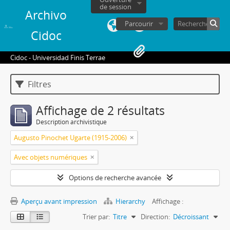
de session
Archivo
Parcourir
Cidoc
Cidoc - Universidad Finis Terrae
Filtres
Affichage de 2 résultats
Description archivistique
Augusto Pinochet Ugarte (1915-2006)
Avec objets numériques
Options de recherche avancée
Aperçu avant impression
Hierarchy
Affichage :
Trier par:
Titre
Direction:
Décroissant