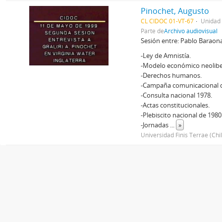
Pinochet, Augusto
CL CIDOC 01-VT-67
Unidad
Parte de
Archivo audiovisual
Sesión entre: Pablo Baraona
-Ley de Amnistía.
-Modelo económico neolibe
-Derechos humanos.
-Campaña comunicacional de
-Consulta nacional 1978.
-Actas constitucionales.
-Plebiscito nacional de 1980
-Jornadas
...
»
Universidad Finis Terrae (Chi