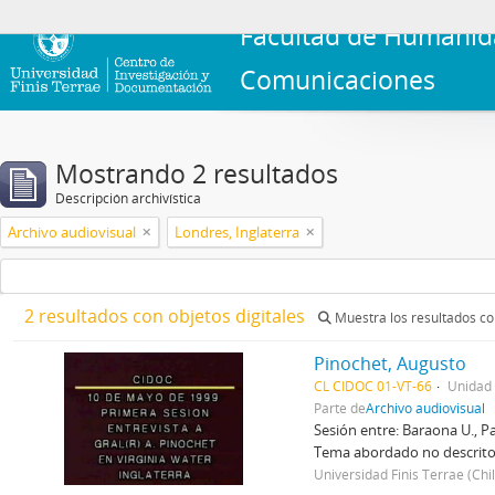
Facultad de Humanid
Comunicaciones
Mostrando 2 resultados
Descripción archivística
Archivo audiovisual
Londres, Inglaterra
2 resultados con objetos digitales
Muestra los resultados con
Pinochet, Augusto
CL CIDOC 01-VT-66
Unidad
Parte de
Archivo audiovisual
Sesión entre: Baraona U., Pab
Tema abordado no descrito
Universidad Finis Terrae (Chi