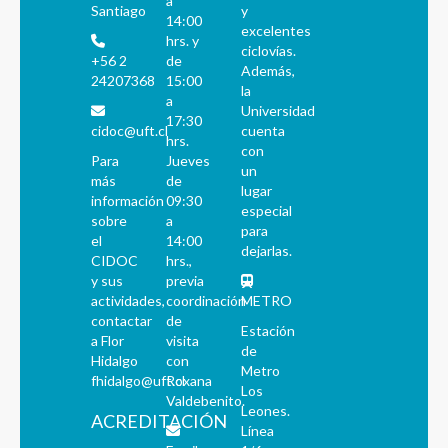
a
Santiago
y
14:00
excelentes
hrs. y
ciclovías.
+56 2
de
Además,
24207368
15:00
la
a
Universidad
17:30
cidoc@uft.cl
cuenta
hrs.
con
Para
Jueves
un
más
de
lugar
información
09:30
especial
sobre
a
para
el
14:00
dejarlas.
CIDOC
hrs.,
y sus
previa
actividades,
coordinación
METRO
contactar
de
Estación
a Flor
visita
de
Hidalgo
con
Metro
fhidalgo@uft.cl
Roxana
Los
Valdebenito.
Leones.
ACREDITACIÓN
Línea