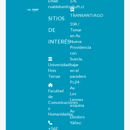
Email:
1/6.
rvaldebenito@uft.cl
TRANSANTIAGO
SITIOS
104 /
DE
Tomar
en Av.
INTERÉS
Nueva
Providencia
con
Suecia,
Universidad
bajar
Finis
en el
Terrae
paradero
Pc24-
Av.
Facultad
Los
de
Leones
Comunicaciones
esquina
y
Av
Humanidades
Eliodoro
Yáñez.
+562