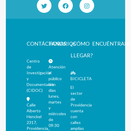
CONTÁCTANOS
HORARIOS
¿CÓMO
ENCUÉNTRAN
LLEGAR?
Centro
de
Atención
Investigación
al
y
público
BICICLETA
Documentación
los
El
(CIDOC)
días
sector
lunes,
de
martes
Calle
Providencia
y
Alberto
cuenta
miércoles
Henckel
con
de
2317,
calles
09:30
Providencia,
amplias