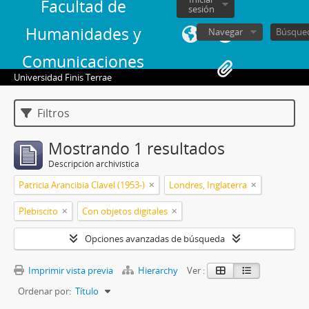
Facultad de
sesión
Humanidades y
Navegar
Comunicaciones
Universidad Finis Terrae
Filtros
Mostrando 1 resultados
Descripción archivística
Patricia Arancibia Clavel (1953-)
Londres, Inglaterra
Plebiscito
Con objetos digitales
Opciones avanzadas de búsqueda
Imprimir vista previa
Hierarchy
Ver :
Ordenar por:
Título