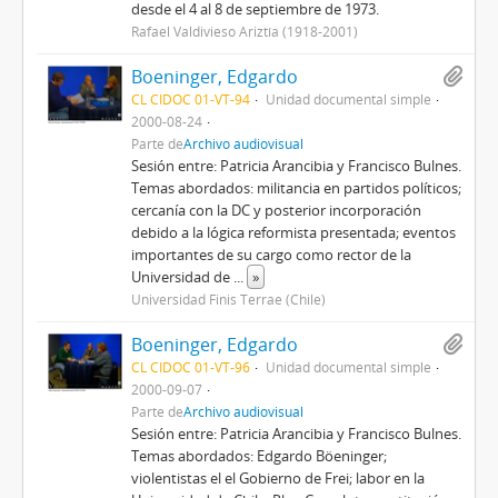
desde el 4 al 8 de septiembre de 1973.
Rafael Valdivieso Ariztía (1918-2001)
Boeninger, Edgardo
CL CIDOC 01-VT-94
Unidad documental simple
2000-08-24
Parte de
Archivo audiovisual
Sesión entre: Patricia Arancibia y Francisco Bulnes.
Temas abordados: militancia en partidos políticos;
cercanía con la DC y posterior incorporación
debido a la lógica reformista presentada; eventos
importantes de su cargo como rector de la
Universidad de
...
»
Universidad Finis Terrae (Chile)
Boeninger, Edgardo
CL CIDOC 01-VT-96
Unidad documental simple
2000-09-07
Parte de
Archivo audiovisual
Sesión entre: Patricia Arancibia y Francisco Bulnes.
Temas abordados: Edgardo Böeninger;
violentistas el el Gobierno de Frei; labor en la