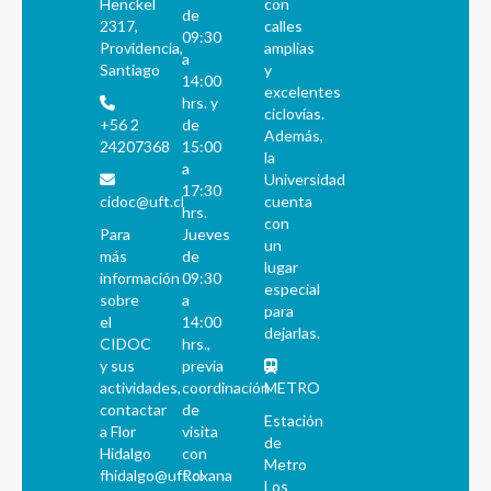
Henckel
con
de
2317,
calles
09:30
Providencia,
amplias
a
Santiago
y
14:00
excelentes
hrs. y
ciclovías.
+56 2
de
Además,
24207368
15:00
la
a
Universidad
17:30
cidoc@uft.cl
cuenta
hrs.
con
Para
Jueves
un
más
de
lugar
información
09:30
especial
sobre
a
para
el
14:00
dejarlas.
CIDOC
hrs.,
y sus
previa
actividades,
coordinación
METRO
contactar
de
Estación
a Flor
visita
de
Hidalgo
con
Metro
fhidalgo@uft.cl
Roxana
Los