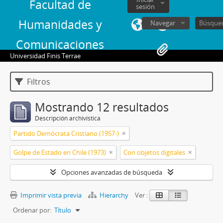
Facultad de
sesión
Humanidades y
Navegar
Comunicaciones
Universidad Finis Terrae
Filtros
Mostrando 12 resultados
Descripción archivística
Partido Demócrata Cristiano (1957-)
Golpe de Estado en Chile (1973)
Con objetos digitales
Opciones avanzadas de búsqueda
Imprimir vista previa
Hierarchy
Ver :
Ordenar por:
Título