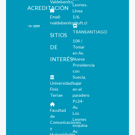
Valdebenito.
Leones.
ACREDITACIÓN
Línea
Email:
1/6.
rvaldebenito@uft.cl
TRANSANTIAGO
SITIOS
104 /
DE
Tomar
en Av.
INTERÉS
Nueva
Providencia
con
Suecia,
Universidad
bajar
Finis
en el
Terrae
paradero
Pc24-
Av.
Facultad
Los
de
Leones
Comunicaciones
esquina
y
Av
Humanidades