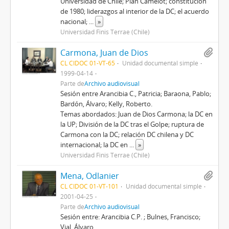
Universidad de Chile; Plan Camelot; constitución
de 1980; liderazgos al interior de la DC; el acuerdo
nacional;
...
»
Universidad Finis Terrae (Chile)
Carmona, Juan de Dios
CL CIDOC 01-VT-65
Unidad documental simple
1999-04-14
Parte de
Archivo audiovisual
Sesión entre Arancibia C., Patricia; Baraona, Pablo;
Bardón, Álvaro; Kelly, Roberto.
Temas abordados: Juan de Dios Carmona; la DC en
la UP; División de la DC tras el Golpe; ruptura de
Carmona con la DC; relación DC chilena y DC
internacional; la DC en
...
»
Universidad Finis Terrae (Chile)
Mena, Odlanier
CL CIDOC 01-VT-101
Unidad documental simple
2001-04-25
Parte de
Archivo audiovisual
Sesión entre: Arancibia C.P. ; Bulnes, Francisco;
Vial, Álvaro