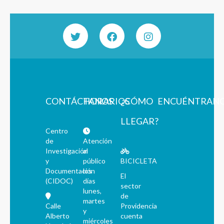
CONTÁCTANOS
HORARIOS
¿CÓMO
ENCUÉNTRAN
LLEGAR?
Centro
de
Atención
Investigación
al
y
público
BICICLETA
Documentación
los
El
(CIDOC)
días
sector
lunes,
de
martes
Calle
Providencia
y
Alberto
cuenta
miércoles