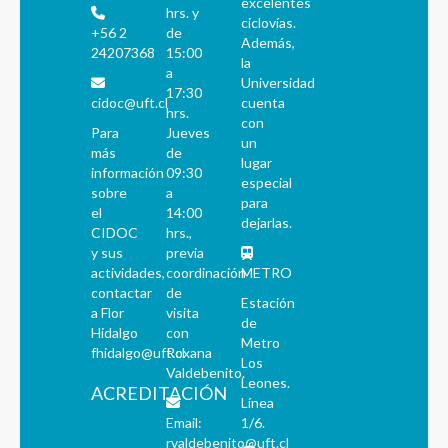
excelentes
hrs. y
ciclovías.
+56 2
de
Además,
24207368
15:00
la
a
Universidad
17:30
cidoc@uft.cl
cuenta
hrs.
con
Para
Jueves
un
más
de
lugar
información
09:30
especial
sobre
a
para
el
14:00
dejarlas.
CIDOC
hrs.,
y sus
previa
actividades,
coordinación
METRO
contactar
de
Estación
a Flor
visita
de
Hidalgo
con
Metro
fhidalgo@uft.cl
Roxana
Los
Valdebenito.
Leones.
ACREDITACIÓN
Línea
Email:
1/6.
rvaldebenito@uft.cl