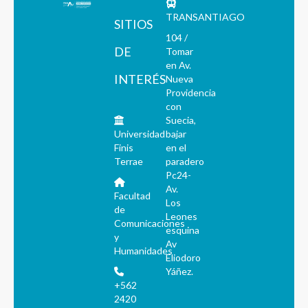
TRANSANTIAGO
SITIOS
104 /
DE
Tomar
en Av.
INTERÉS
Nueva
Providencia
con
Suecia,
Universidad
bajar
Finis
en el
Terrae
paradero
Pc24-
Av.
Facultad
Los
de
Leones
Comunicaciones
esquina
y
Av
Humanidades
Eliodoro
Yáñez.
+562
2420