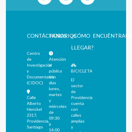
CONTÁCTANOS
HORARIOS
¿CÓMO
ENCUÉNTRAN
LLEGAR?
Centro
de
Atención
Investigación
al
y
público
BICICLETA
Documentación
los
El
(CIDOC)
días
sector
lunes,
de
martes
Calle
Providencia
y
Alberto
cuenta
miércoles
Henckel
con
de
2317,
calles
09:30
Providencia,
amplias
a
Santiago
y
14:00