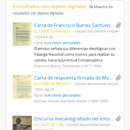
4 resultados con objetos digitales
Muestra los
resultados con objetos digitales
Carta de Francisco Bulnes Sanfuentes a Manuel A. Garretón con motivo de comunicar su renuncia a la Falange Nacional y consecuente adhesión al Movimiento Nacional de la Juventud Conservadora
CL CIDOC 02-FBS-02-2
Unidad documental simple
1939-04-28
Parte de
Archivos personales
El emisor señala sus diferencias ideológicas con
Falange Nacional como motivo para realizar su
cambio hacia la Juventud Conservadora.
Francisco Bulnes Sanfuentes (1917-1999)
Carta de respuesta firmada de Manuel A. Garretón a Francisco Bulnes Sanfuentes con motivo de recepción de la renuncia de Bulnes a Falange Nacional
CL CIDOC 02-FBS-02-3
Unidad documental simple
1939--04-28
Parte de
Archivos personales
Manuel Antonio Garretón Walker (1909-1958)
Discurso mecanografiado del entonces diputado Jorge Rogers Sotomayor, pronunciado en la Cámara de Diputados de Chile, titulado Nueva organización social del campo chileno, el problema de la sindicalización campesina
CL CIDOC 03-1-86
Unidad documental simple