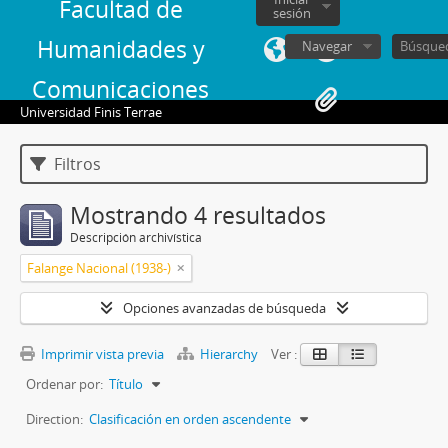
Facultad de
sesión
Humanidades y
Navegar
Comunicaciones
Universidad Finis Terrae
Filtros
Mostrando 4 resultados
Descripción archivística
Falange Nacional (1938-)
Opciones avanzadas de búsqueda
Imprimir vista previa
Hierarchy
Ver :
Ordenar por:
Título
Direction:
Clasificación en orden ascendente