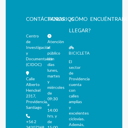
CONTÁCTANOS
HORARIOS
¿CÓMO
ENCUÉNTRAN
LLEGAR?
Centro
de
Atención
Investigación
al
y
público
BICICLETA
Documentación
los
El
(CIDOC)
días
sector
lunes,
de
martes
Calle
Providencia
y
Alberto
cuenta
miércoles
Henckel
con
de
2317,
calles
09:30
Providencia,
amplias
a
Santiago
y
14:00
excelentes
hrs. y
ciclovías.
+56 2
de
Además,
24207368
15:00