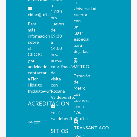
la
a
Universidad
17:30
cidoc@uft.cl
cuenta
hrs.
con
Para
Jueves
un
más
de
lugar
información
09:30
especial
sobre
a
para
el
14:00
dejarlas.
CIDOC
hrs.,
y sus
previa
actividades,
coordinación
METRO
contactar
de
Estación
a Flor
visita
de
Hidalgo
con
Metro
fhidalgo@uft.cl
Roxana
Los
Valdebenito.
Leones.
ACREDITACIÓN
Línea
Email:
1/6.
rvaldebenito@uft.cl
TRANSANTIAGO
SITIOS
104 /