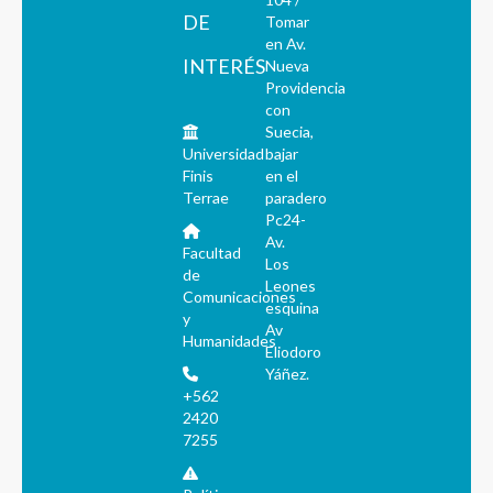
DE
Tomar
en Av.
INTERÉS
Nueva
Providencia
con
Suecia,
Universidad
bajar
Finis
en el
Terrae
paradero
Pc24-
Av.
Facultad
Los
de
Leones
Comunicaciones
esquina
y
Av
Humanidades
Eliodoro
Yáñez.
+562
2420
7255