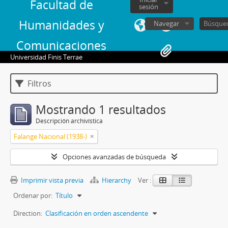
Facultad de
sesión
Humanidades y
Navegar
Comunicaciones
Universidad Finis Terrae
Filtros
Mostrando 1 resultados
Descripción archivística
Falange Nacional (1938-)
Opciones avanzadas de búsqueda
Imprimir vista previa
Hierarchy
Ver :
Ordenar por:
Título
Direction:
Clasificación en orden ascendente