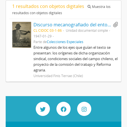
1 resultados con objetos digitales
Muestra los
resultados con objetos digitales
Discurso mecanografiado del entonces diputado Jorge Rogers Sotomayor, pronunciado en la Cámara de Diputados de Chile, titulado Nueva organización social del campo chileno, el problema de la sindicalización campesina
CL CIDOC 03-1-86
Unidad documental simple
1947-01-29
Parte de
Colecciones Especiales
Entre algunos de los ejes que guían el texto se
presentan: los orígenes de dicha organización
sindical, condiciones sociales del campo chileno, el
proyecto de la comisión del trabajo y Reforma
agraria.
Universidad Finis Terrae (Chile)