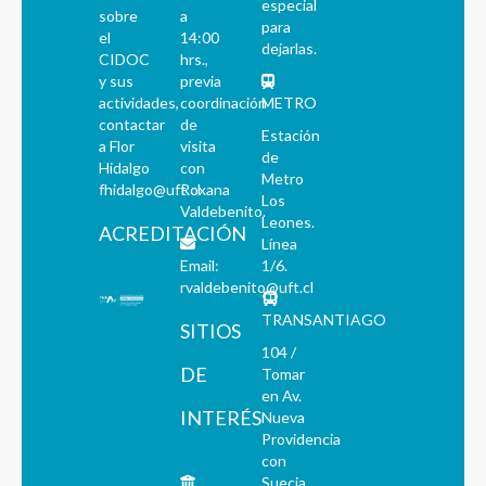
especial
sobre
a
para
el
14:00
dejarlas.
CIDOC
hrs.,
y sus
previa
actividades,
coordinación
METRO
contactar
de
Estación
a Flor
visita
de
Hidalgo
con
Metro
fhidalgo@uft.cl
Roxana
Los
Valdebenito.
Leones.
ACREDITACIÓN
Línea
Email:
1/6.
rvaldebenito@uft.cl
TRANSANTIAGO
SITIOS
104 /
DE
Tomar
en Av.
INTERÉS
Nueva
Providencia
con
Suecia,