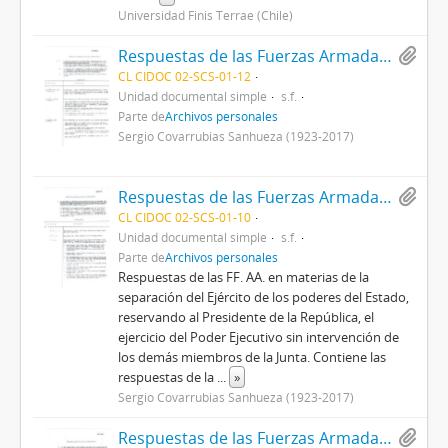
Universidad Finis Terrae (Chile)
Respuestas de las Fuerzas Armadas en materia del anteproyecto sobre el ejercicio y reemplazo del cargo de Presidente de la República
CL CIDOC 02-SCS-01-12
Unidad documental simple
s.f.
Parte de
Archivos personales
Sergio Covarrubias Sanhueza (1923-2017)
Respuestas de las Fuerzas Armadas y Carabineros sobre materia propuesta en el anteproyecto que plantea la separación del ejército de los poderes del Estado
CL CIDOC 02-SCS-01-10
Unidad documental simple
s.f.
Parte de
Archivos personales
Respuestas de las FF. AA. en materias de la
separación del Ejército de los poderes del Estado,
reservando al Presidente de la República, el
ejercicio del Poder Ejecutivo sin intervención de
los demás miembros de la Junta. Contiene las
respuestas de la
...
»
Sergio Covarrubias Sanhueza (1923-2017)
Respuestas de las Fuerzas Armadas y Carabineros sobre materia propuesta en el anteproyecto sobre el poder legislativo y constituyente