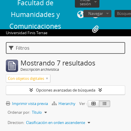
Facultad de
sesión
Humanidades y
Navegar
Comunicaciones
Universidad Finis Terrae
Filtros
Mostrando 7 resultados
Descripción archivística
Con objetos digitales
Opciones avanzadas de búsqueda
Imprimir vista previa
Hierarchy
Ver :
Ordenar por:
Título
Direction:
Clasificación en orden ascendente