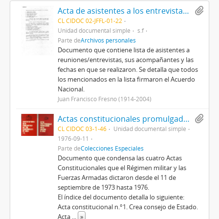
Acta de asistentes a los entrevistados previamente con el cardenal [Juan Francisco Fresno Larraín] y quienes asistieron a las reuniones realizadas en Calera de Tango y en el Circulo Español
CL CIDOC 02-JFFL-01-22
Unidad documental simple
s.f
Parte de
Archivos personales
Documento que contiene lista de asistentes a
reuniones/entrevistas, sus acompañantes y las
fechas en que se realizaron. Se detalla que todos
los mencionados en la lista firmaron el Acuerdo
Nacional.
Juan Francisco Fresno (1914-2004)
Actas constitucionales promulgadas por el Gobierno de Chile
CL CIDOC 03-1-46
Unidad documental simple
1976-09-11
Parte de
Colecciones Especiales
Documento que condensa las cuatro Actas
Constitucionales que el Régimen militar y las
Fuerzas Armadas dictaron desde el 11 de
septiembre de 1973 hasta 1976.
El índice del documento detalla lo siguiente:
Acta constitucional n.°1. Crea consejo de Estado.
Acta
...
»