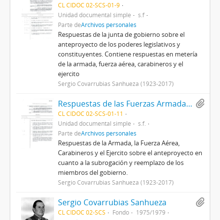
CL CIDOC 02-SCS-01-9
Unidad documental simple
s.f
Parte de
Archivos personales
Respuestas de la junta de gobierno sobre el
anteproyecto de los poderes legislativos y
constituyentes. Contiene respuestas en metería
de la armada, fuerza aérea, carabineros y el
ejercito
Sergio Covarrubias Sanhueza (1923-2017)
Respuestas de las Fuerzas Armadas y Carabineros sobre materia propuesta en el anteproyecto sobre la subrogación y reemplazo de los miembros del gobierno
CL CIDOC 02-SCS-01-11
Unidad documental simple
s.f.
Parte de
Archivos personales
Respuestas de la Armada, la Fuerza Aérea,
Carabineros y el Ejercito sobre el anteproyecto en
cuanto a la subrogación y reemplazo de los
miembros del gobierno.
Sergio Covarrubias Sanhueza (1923-2017)
Sergio Covarrubias Sanhueza
CL CIDOC 02-SCS
Fondo
1975/1979