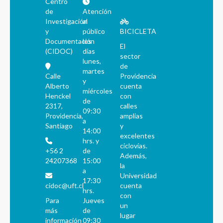
Centro
de
Atención
Investigación
al
y
público
BICICLETA
Documentación
los
El
(CIDOC)
días
sector
lunes,
de
martes
Calle
Providencia
y
Alberto
cuenta
miércoles
Henckel
con
de
2317,
calles
09:30
Providencia,
amplias
a
Santiago
y
14:00
excelentes
hrs. y
ciclovías.
+56 2
de
Además,
24207368
15:00
la
a
Universidad
17:30
cidoc@uft.cl
cuenta
hrs.
con
Para
Jueves
un
más
de
lugar
información
09:30