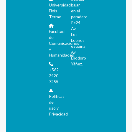
Universidad
bajar
Finis
en el
Terrae
paradero
Pc24-
Av.
Facultad
Los
de
Leones
Comunicaciones
esquina
y
Av
Humanidades
Eliodoro
Yáñez.
+562
2420
7255
Políticas
de
uso y
Privacidad